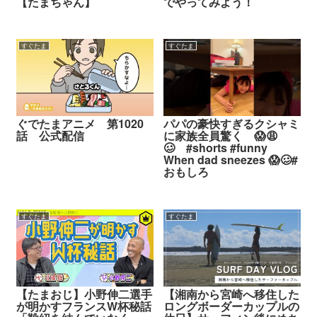
【たまちゃん】
でやってみよう！
すぐたま
すぐたま
ぐでたまアニメ 第1020
パパの豪快すぎるクシャミ
話 公式配信
に家族全員驚く 😱😩
🥴 #shorts #funny
When dad sneezes 😱🥴#
おもしろ
すぐたま
すぐたま
【たまおじ】小野伸二選手
【湘南から宮崎へ移住した
が明かすフランスW杯秘話
ロングボーダーカップルの