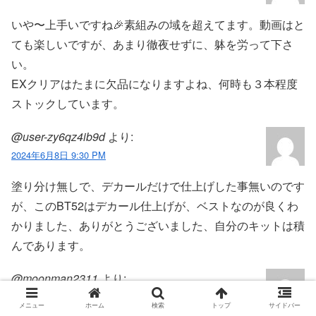
いや〜上手いですね🎉素組みの域を超えてます。動画はと
ても楽しいですが、あまり徹夜せずに、躰を労って下さ
い。
EXクリアはたまに欠品になりますよね、何時も３本程度
ストックしています。
@user-zy6qz4ib9d
より:
2024年6月8日 9:30 PM
塗り分け無しで、デカールだけで仕上げした事無いのです
が、このBT52はデカール仕上げが、ベストなのが良くわ
かりました、ありがとうございました、自分のキットは積
んであります。
@moonman2311
より:
2024年6月8日 9:35 PM
メニュー
ホーム
検索
トップ
サイドバー