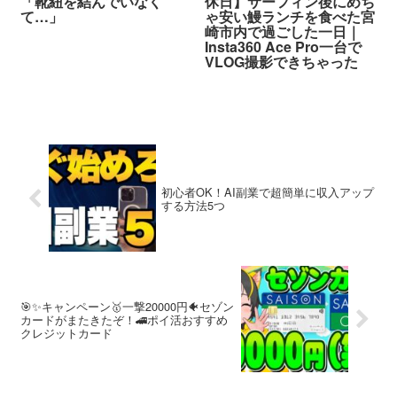
「靴紐を結んでいなく
休日】サーフィン後にめち
て…」
ゃ安い鰻ランチを食べた宮
崎市内で過ごした一日｜
Insta360 Ace Pro一台で
VLOG撮影できちゃった
初心者OK！AI副業で超簡単に収入アップ
する方法5つ
🎯✨キャンペーン🥇一撃20000円🐠セゾン
カードがまたきたぞ！🚄ポイ活おすすめ
クレジットカード