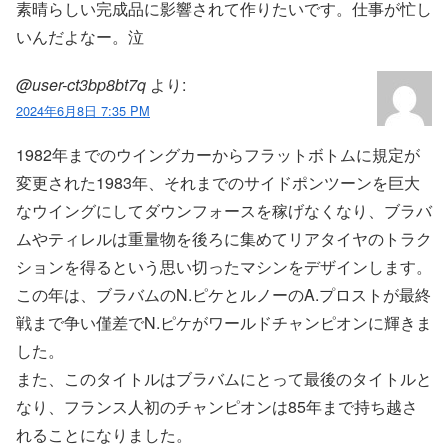
素晴らしい完成品に影響されて作りたいです。仕事が忙し
いんだよなー。泣
@user-ct3bp8bt7q
より:
2024年6月8日 7:35 PM
1982年までのウイングカーからフラットボトムに規定が
変更された1983年、それまでのサイドポンツーンを巨大
なウイングにしてダウンフォースを稼げなくなり、ブラバ
ムやティレルは重量物を後ろに集めてリアタイヤのトラク
ションを得るという思い切ったマシンをデザインします。
この年は、ブラバムのN.ピケとルノーのA.プロストが最終
戦まで争い僅差でN.ピケがワールドチャンピオンに輝きま
した。
また、このタイトルはブラバムにとって最後のタイトルと
なり、フランス人初のチャンピオンは85年まで持ち越さ
れることになりました。