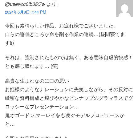
@user-zc6tb3fk7w
より:
2024年6月8日 7:44 PM
今回も素晴らしい作品、お疲れ様でございました。
自らの睡眠どころか命を削る作業の連続…(昼間寝てま
す⁉︎)
それは、強制されたものでは無く、ある意味自虐的快感！
とも感じ取れます… (笑)
高貴な生まれなのに口の悪い
お姫様のようなナレーションに失笑しながら、その反対に
緻密な資料構成と煌びやかなピンナップのグラマラスでグ
ロッシーなプレゼンテーション…
鬼才ゴードン.マーレイをも凌ぐモデルプロデュースか
と…