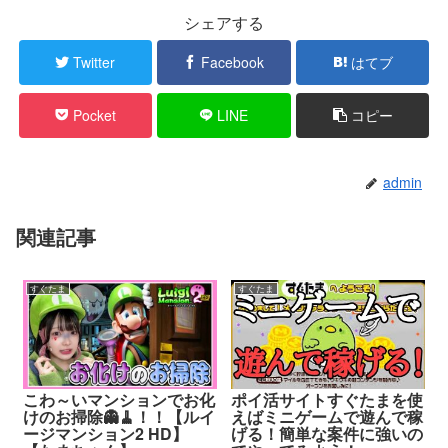
シェアする
Twitter
Facebook
はてブ
Pocket
LINE
コピー
admin
関連記事
すぐたま
すぐたま
こわ～いマンションでお化
ポイ活サイトすぐたまを使
けのお掃除👻🧹！！【ルイ
えばミニゲームで遊んで稼
ージマンション2 HD】
げる！簡単な案件に強いの