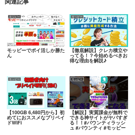
関連記事
モッピー
モッピー
モッピーでポイ活しか勝た
【徹底解説】クレカ積立や
ん
ってる！？今始めるべきお
得な理由を解説♪
モッピー
モッピー
【100GB 6,480円から】初
【解説】実質課金が無料で
めてにおススメなプリペイ
できる神サイトがヤバすぎ
ドWiFi
る！！#バウンティラッシ
ュ #バウンティ #モッピー