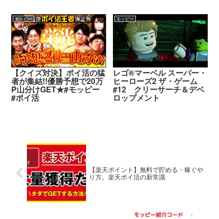
モッピー
モッピー
【クイズ対決】ポイ活の猛
レゴ®マーベル スーパー・
者が集結!!優勝予想で20万
ヒーローズ2 ザ・ゲーム
P山分けGET★#モッピー
#12 クリーサーチ＆デベ
#ポイ活
ロップメント
【楽天ポイント】無料で貯める・稼ぐや
り方。楽天ポイ活の新常識