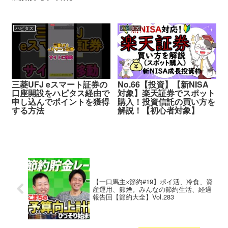
ハピタス
ハピタス
三菱UFJ eスマート証券の
No.66【投資】【新NISA
口座開設をハピタス経由で
対象】楽天証券でスポット
申し込んでポイントを獲得
購入！投資信託の買い方を
する方法
解説！【初心者対象】
【一口馬主×節約#19】ポイ活、冷食、資
産運用、節煙。みんなの節約生活、経過
報告回【節約大全】Vol.283