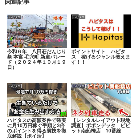
関連記事
ハピタス
ハピタス
令和６年 八田荘だんじり
ポイントサイト ハピタ
祭 本宮 毛穴町 新道パレー
ス 稼げるジャンル教えま
ド（２０２４年１０月１９
す！！
日）
ハピタス
ハピタス
ハピタスの高額案件で確実
【レンタルレイアウト現地
に月10万円稼ぐ手順と3倍
調査】ポポンデッタ ビビ
のポイントを得る裏技を徹
ット南船橋店 10番線
底解説【ポイ活】