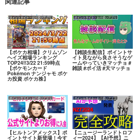
関連記事
ポイントサイト・お小遣いアプリ
ポイントサイト・お小遣いアプリ
【ポケカ相場】クリムゾン
【雑談生配信】ポイントサ
ヘイズ相場ランキング
イト見ながら良さそうなゲ
TOP24‼️3/22 21:59時点
ームやっていきマッチョ #
【ポケモンカード
雑談 #ポイ活 #天マッチョ
Pokémon ナンジャモ ポケ
カ投資 ポケカ株】
ポイントサイト・お小遣いアプリ
ポイントサイト・お小遣いアプリ
【ヒルトンアメックス】ポ
【ニュージーランドトロフ
イントサイト新登場！今す
ィー2024】【AI予想】ニ