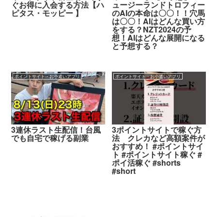
ぐお得に入会する方法【ハ
ュージーランドトロフィー
ピタス・モッピー 】
のAIの本命は〇〇！！穴馬
は〇〇！AIはどんな買い方
をする？NZT2024の予
想！AIはどんな展開になる
と予想する？
ポイントサイト・お小遣いアプリ
ポイントサイト・お小遣いアプリ
3連休ラスト生配信！台風
3ポイントサイトで稼ぐ方
でも自宅で稼げる副業
法 クレカなど高額案件が
おすすめ！ #ポイントサイ
ト #ポイントサイト稼ぐ #
ポイ活稼ぐ #shorts
#short