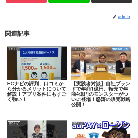
admin
関連記事
ECナビ
ECナビ
ECナビの評判、口コミか
【実践者対談】自社ブラン
ら分かるメリットについて
ドで年商1億円、転売で年
解説！アプリ案件にもすご
商4億円のモンスターがつ
く強い！
いに登場！怒涛の販売戦略
公開！
ECナビ
ECナビ