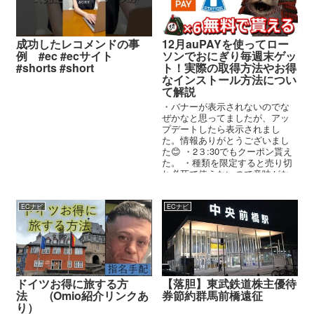
成功したレコメンドの事
12月auPAYを使ってロー
例 #ec #ecサイト
ソンでおにぎり毎週末ゲッ
#shorts #short
ト！実際の取得方法やお得
なインストール方法につい
て解説
・バナーが表示されないのでな
ぜかなと思ってましたが、アッ
プデートしたら表示されまし
た。情報ありがとうございまし
た😊 ・2３:30でもクーポン貰え
た。 ・種類を限定すると売り切
れ必死で使えないので意味がな
い ・売り切れてて使えなかった
・オ...
ECナビ
ECナビ
ドイツお得に旅する方
【落胆】東武鉄道株主優待
法 (Omio紹介リンクあ
券節約群馬前橋遠征
り）