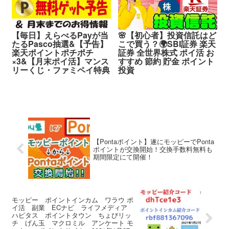
【毎日】えらべるPayが当
🌸【初心者】投資信託はど
たるPasco抽選&【予告】
こで買う？🌍SBI証券 楽天
楽天ポイントポチポチ
証券 全世界株式 ポイ活 お
×3&【月末ポイ活】マンス
すすめ 節約 貯金 ポイント
リーくじ・ファミペイ特典
投資
【Pontaポイント】遂にモッピーでPonta
ポイントが交換開始！交換手数料無料も
期間限定にて開催！
モッピー ポイントインカム ワラウ ポ
イ活 副業 ECナビ ライフメディア
ハピタス ポイントタウン ちょびリッ
チ げん玉 マクロミル アンケート モ