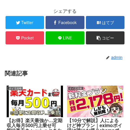
シェアする
Twitter
Facebook
はてブ
Pocket
LINE
コピー
admin
関連記事
ポイ活攻略
ポイ活攻略
【お得】楽天最強か…定期
【10分で解説】人による
収入毎月500円上乗せ可
けど神プラン｜eximoポイ