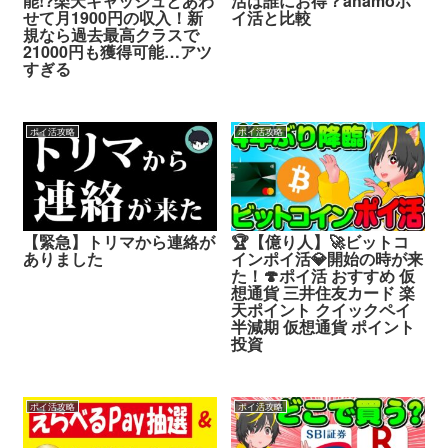
能!?楽天キャッシュとあわ
活は誰にお得？ahamoポ
せて月1900円の収入！新
イ活と比較
規なら過去最高クラスで
21000円も獲得可能…アツ
すぎる
ポイ活攻略
ポイ活攻略
【緊急】トリマから連絡が
🏆【億り人】🚀ビットコ
ありました
インポイ活💎開始の時が来
た！🍄ポイ活 おすすめ 仮
想通貨 三井住友カード 楽
天ポイント クイックペイ
半減期 仮想通貨 ポイント
投資
ポイ活攻略
ポイ活攻略