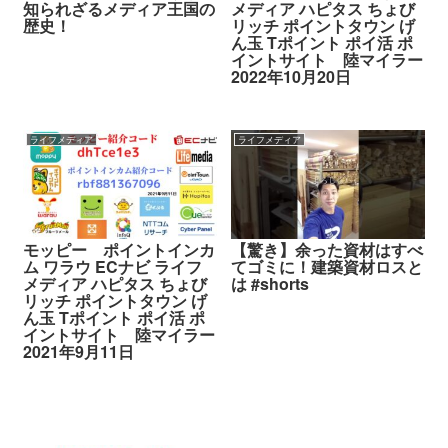
知られざるメディア王国の
メディア ハピタス ちょび
歴史！
リッチ ポイントタウン げ
ん玉 Tポイント ポイ活 ポ
イントサイト 陸マイラー
2022年10月20日
ライフメディア
ライフメディア
モッピー ポイントインカ
【驚き】余った資材はすべ
ム ワラウ ECナビ ライフ
てゴミに！建築資材ロスと
メディア ハピタス ちょび
は #shorts
リッチ ポイントタウン げ
ん玉 Tポイント ポイ活 ポ
イントサイト 陸マイラー
2021年9月11日