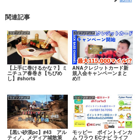
関連記事
ライフメディア
ライフメディア
【上手に巻けるかな？】ミ
ANAクレジットカード新
ニチュア春巻き【ちびめ
規入会キャンペーンまと
し】#shorts
め!!
ライフメディア
ライフメディア
【黒い砂漠pc】#43 アル
モッピー ポイントインカ
ティノ、メディア城散策
ム ワラウ ECナビ ライフ