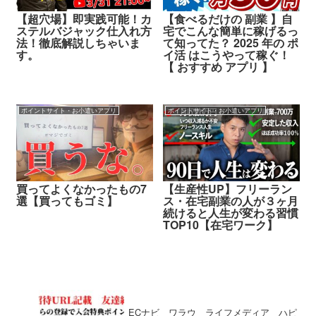
【超穴場】即実践可能！カ
【食べるだけの 副業 】自
ステルバジャック仕入れ方
宅でこんな簡単に稼げるっ
法！徹底解説しちゃいま
て知ってた？ 2025 年の ポ
す。
イ活 はこうやって稼ぐ！
【 おすすめ アプリ 】
ポイントサイト・お小遣いアプリ
ポイントサイト・お小遣いアプリ
買ってよくなかったもの7
【生産性UP】フリーラン
選【買ってもゴミ】
ス・在宅副業の人が３ヶ月
続けると人生が変わる習慣
TOP10【在宅ワーク】
ECナビ ワラウ ライフメディア ハピ