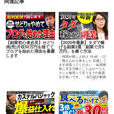
関連記事
ポイントサイト・お小遣いアプリ
ポイントサイト・お小遣いアプリ
【副業初心者必見】せどり
【2020年最新】タダで稼
(転売)月収50万円を捨てて
げる副業3選「副業で月5
ブログを始めた理由を暴露
万円」を稼ぐ方法
します
・時間が惜し人向け 15:45 ・🙋‍♀️
・鴨さんから来ました 応援して
ます頑張ってください ・結局簡
単に月五万稼ぐことはローリス
クじゃ無理って言うまでの前置
きが長いです。 ・自己紹介動画
ありますでしょうか。貴方がど
のような方か分かりま...
ポイントサイト・お小遣いアプリ
ポイントサイト・お小遣いアプリ