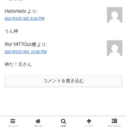
HelloHello
より:
2021年5月19日 8:42 PM
うん神
Rid YATTOゆ機
より:
2021年5月19日 10:00 PM
神だ！主さん
コメントを書き込む
© 2020 ポイ活攻略動画ブログ.
メニュー
ホーム
検索
トップ
サイドバー