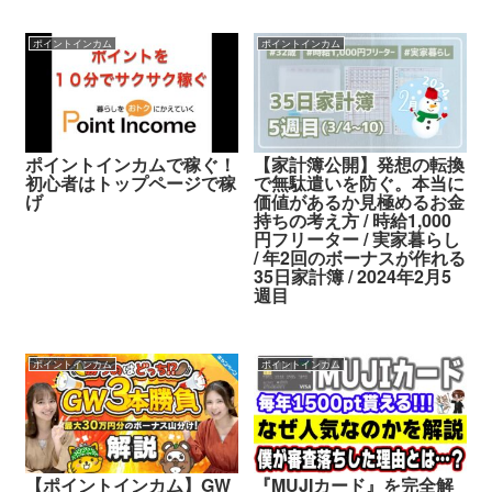
ポイントインカム
ポイントインカム
ポイントインカムで稼ぐ！
【家計簿公開】発想の転換
初心者はトップページで稼
で無駄遣いを防ぐ。本当に
げ
価値があるか見極めるお金
持ちの考え方 / 時給1,000
円フリーター / 実家暮らし
/ 年2回のボーナスが作れる
35日家計簿 / 2024年2月5
週目
ポイントインカム
ポイントインカム
【ポイントインカム】GW
『MUJIカード』を完全解