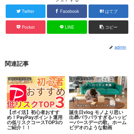
Twitter
Facebook
はてブ
Pocket
LINE
コピー
admin
関連記事
ポイントインカム
ポイントインカム
【ポイ活】初心者おすす
誕生日vlog モノより思い
め！PayPayポイント運用
出🎁バラバラすぎるハッピ
の低リスクコースTOP3の
ーバースデーの歌。ホーム
ご紹介！！
ビデオのような動画