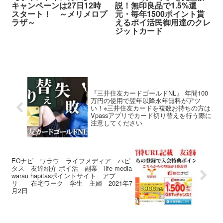
キャンペーンは27日12時
説！無印良品で1.5%還
スタート！ ～メリメロプ
元・毎年1500ポイント貰
ラザ～
えるポイ活民御用達のクレ
ジットカード
『三井住友カードゴールドNL』 年間100
万円の使用で翌年以降永年無料がアツ
い！※三井住友カードを複数お持ちの方は
Vpassアプリでカード切り替えを行う際に
注意してください
ECナビ ワラウ ライフメディア ハピ
タス 友達紹介 ポイ活 副業 life media
warau hapitasポイントサイト アプ
リ 在宅ワーク 学生 主婦 2021年7
月2日