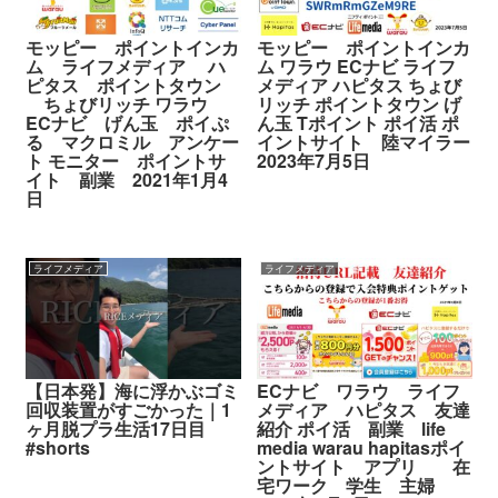
モッピー ポイントインカ
モッピー ポイントインカ
ム ライフメディア ハ
ム ワラウ ECナビ ライフ
ピタス ポイントタウン
メディア ハピタス ちょび
ちょびリッチ ワラウ
リッチ ポイントタウン げ
ECナビ げん玉 ポイぷ
ん玉 Tポイント ポイ活 ポ
る マクロミル アンケー
イントサイト 陸マイラー
ト モニター ポイントサ
2023年7月5日
イト 副業 2021年1月4
日
ライフメディア
ライフメディア
【日本発】海に浮かぶゴミ
ECナビ ワラウ ライフ
回収装置がすごかった｜1
メディア ハピタス 友達
ヶ月脱プラ生活17日目
紹介 ポイ活 副業 life
#shorts
media warau hapitasポイ
ントサイト アプリ 在
宅ワーク 学生 主婦