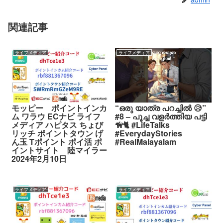
関連記事
ライフメディア
ライフメディア
モッピー ポイントインカ
“ഒരു യാത്ര പറച്ചിൽ 😥”
ム ワラウ ECナビ ライフ
#8 – പൂച്ച വളർത്തിയ പട്ടി
メディア ハピタス ちょび
🦮🐈 #LifeTalks
リッチ ポイントタウン げ
#EverydayStories
ん玉 Tポイント ポイ活 ポ
#RealMalayalam
イントサイト 陸マイラー
2024年2月10日
ライフメディア
ライフメディア