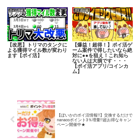
ポイ活攻略
ポイ活攻略
【改悪】トリマのタンクに
【爆益！超得！】ポイ活ゲ
よる獲得マイル数が変わり
ーム案件で得したいなら絶
ます【ポイ活】
対に●●を狙え！これ知ら
ない人は大損です・・・
【ポイ活アプリ/コインカ
ム】
【ぽいかのポイ活情報!!】交換するだけで
nanacoポイント3％増量!!超お得なキャン
ペーン開催中★