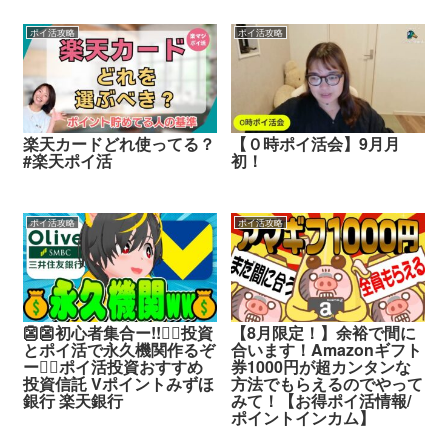
ポイ活攻略
ポイ活攻略
楽天カードどれ使ってる？
【０時ポイ活会】9月月
#楽天ポイ活
初！
ポイ活攻略
ポイ活攻略
👺👺初心者集合ー!!🙆‍♂️投資
【8月限定！】余裕で間に
とポイ活で永久機関作るぞ
合います！Amazonギフト
ー🙆‍♂️ポイ活投資おすすめ
券1000円が超カンタンな
投資信託 Vポイントみずほ
方法でもらえるのでやって
銀行 楽天銀行
みて！【お得ポイ活情報/
ポイントインカム】