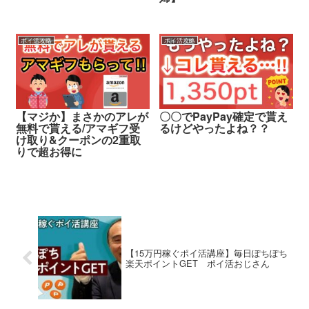
ポイ活攻略
ポイ活攻略
【マジか】まさかのアレが
〇〇でPayPay確定で貰え
無料で貰える/アマギフ受
るけどやったよね？？
け取り&クーポンの2重取
りで超お得に
【15万円稼ぐポイ活講座】毎日ぽちぽち
楽天ポイントGET ポイ活おじさん