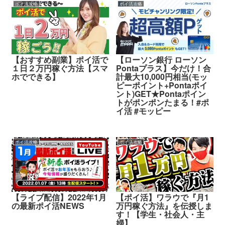
ポイ活攻略
ポイ活攻略
【おすすめ副業】ポイ活で
【ローソン銀行 ローソン
１日２万円稼ぐ方法【スマ
Pontaプラス】今だけ！合
ホでできる】
計最大10,000円相当(モッ
ピーポイント+Pontaポイ
ント)GET★Pontaポイン
トがポンポンたまる！#ポ
イ活 #モッピー
ポイ活攻略
ポイ活攻略
【ライブ配信】2022年1月
【ポイ活】ワラウで『月1
の最新ポイ活NEWS
万円稼ぐ方法』を伝授しま
す！【学生・社会人・主
婦】