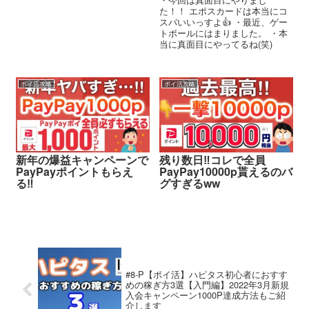
た！！ エポスカードは本当にコ
スパいいっすよ👍 ・最近、ゲー
トボールにはまりました。 ・本
当に真面目にやってるね(笑)
ポイ活攻略
ポイ活攻略
新年の爆益キャンペーンで
残り数日‼︎コレで全員
PayPayポイントもらえ
PayPay10000p貰えるのバ
る‼︎
グすぎるww
#8-P【ポイ活】ハピタス初心者におすす
めの稼ぎ方3選【入門編】2022年3月新規
入会キャンペーン1000P達成方法もご紹
介します