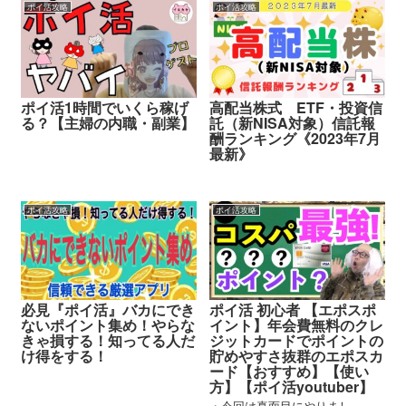
ポイ活攻略
ポイ活攻略
ポイ活1時間でいくら稼げ
高配当株式 ETF・投資信
る？【主婦の内職・副業】
託（新NISA対象）信託報
酬ランキング《2023年7月
最新》
ポイ活攻略
ポイ活攻略
必見『ポイ活』バカにでき
ポイ活 初心者 【エポスポ
ないポイント集め！やらな
イント】年会費無料のクレ
きゃ損する！知ってる人だ
ジットカードでポイントの
け得をする！
貯めやすさ抜群のエポスカ
ード【おすすめ】【使い
方】【ポイ活youtuber】
・今回は真面目にやりまし