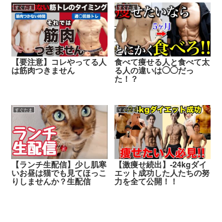
すぐたま
すぐたま
【要注意】コレやってる人
食べて痩せる人と食べて太
は筋肉つきません
る人の違いは◯◯だっ
た！？
すぐたま
すぐたま
【ランチ生配信】少し肌寒
【激痩せ続出】-24kgダイ
いお昼は猫でも見てほっこ
エット成功した人たちの努
りしませんか？生配信
力を全て公開！！