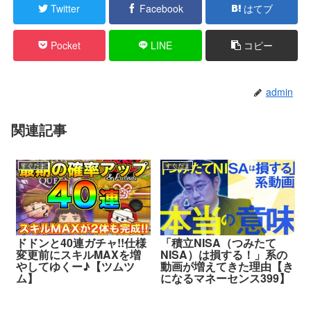
Twitter
Facebook
はてブ
Pocket
LINE
コピー
admin
関連記事
すぐたま
すぐたま
ドドンと40連ガチャ!!仕様
「積立NISA（つみたて
変更前にスキルMAXを増
NISA）は損する！」系の
やしてゆくー♪【ツムツ
動画が増えてきた理由【き
ム】
になるマネーセンス399】