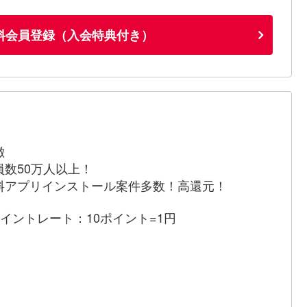
料会員登録（入会特典付き）
徴
員数50万人以上！
料アプリインストール案件多数！高還元！
ポイントレート：10ポイント=1円