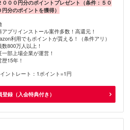
２０００円分のポイントプレゼント（条件：５０
０円分のポイントを獲得）
徴
料アプリインストール案件多数！高還元！
mazon利用でもポイントが貰える！（条件アリ）
員数800万人以上！
証一部上場企業が運営！
営歴15年！
ポイントレート：1ポイント=1円
員登録（入会特典付き）