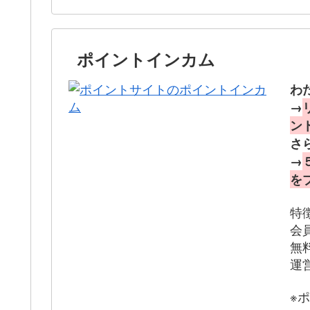
ポイントインカム
わ
→
ン
さ
→
を
特
会
無
運
※