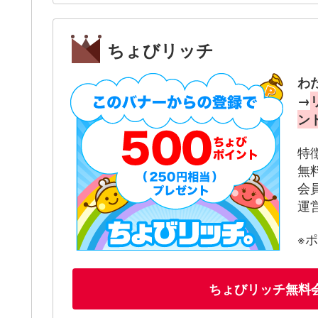
ちょびリッチ
わ
→
ン
特
無
会
運
※
ちょびリッチ無料