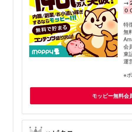
→
０
特
無
A
会
東
運
※
モッピー無料会