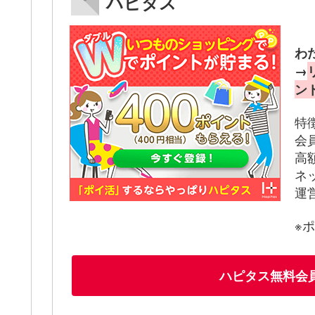
ハピタス
わ
→
ン
特
会
高
ネ
運
※
ハピタス無料会