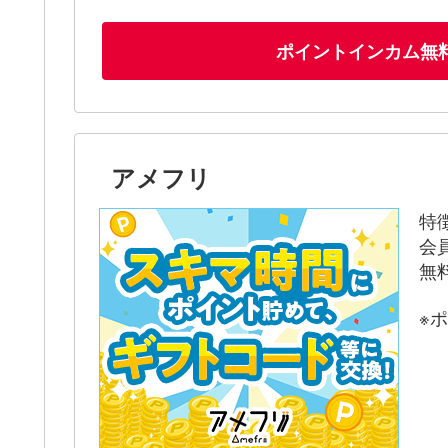
ポイントインカム無
アメフリ
特
会
無
※