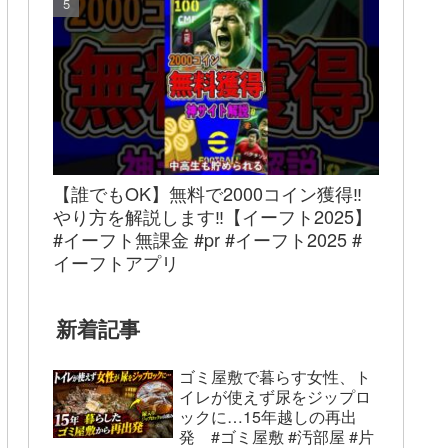
【誰でもOK】無料で2000コイン獲得‼︎
やり方を解説します‼︎【イーフト2025】
#イーフト無課金 #pr #イーフト2025 #
イーフトアプリ
新着記事
ゴミ屋敷で暮らす女性、ト
イレが使えず尿をジップロ
ックに…15年越しの再出
発 #ゴミ屋敷 #汚部屋 #片