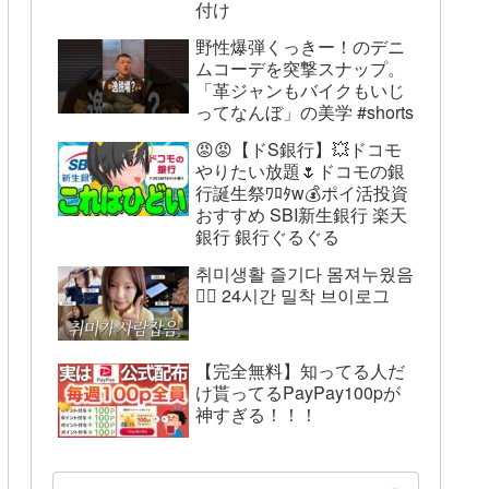
付け
野性爆弾くっきー！のデニ
ムコーデを突撃スナップ。
「革ジャンもバイクもいじ
ってなんぼ」の美学 #shorts
😡😡【ドS銀行】💥ドコモ
やりたい放題🌷ドコモの銀
行誕生祭ﾜﾛﾀw💰ポイ活投資
おすすめ SBI新生銀行 楽天
銀行 銀行ぐるぐる
취미생활 즐기다 몸져누웠음
😵‍💫 24시간 밀착 브이로그
【完全無料】知ってる人だ
け貰ってるPayPay100pが
神すぎる！！！