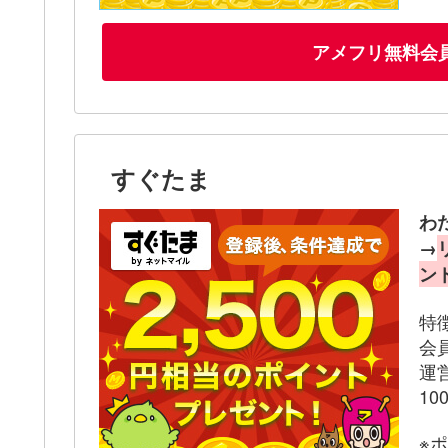
アメフリ無料会
すぐたま
わ
→
ン
特
会
運
1
※