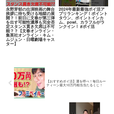
永野芽郁の出演映画の舞台
2024年最新最強ポイ活ア
挨拶に待ち受ける地獄の展
プリランキング！ポイント
開？！前日に文春が第三弾
タウン、ポイントインカ
を出す可能性濃厚も完全否
ム、powl、カラフルがラ
定スタンス貫き欠席は不可
ンクイン！ #ポイ活
能？？【文春オンライン・
集英社オンライン・キム・
ムジュン・日曜劇場キャス
ター】
【おすすめポイ活】運を呼べ！毎日ルー
ティーン最大10万円相当当たるくじ！