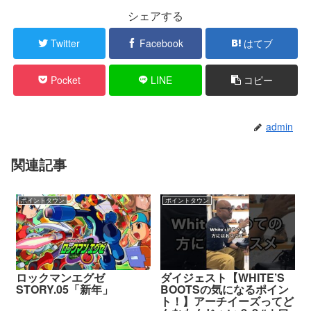
シェアする
Twitter
Facebook
はてブ
Pocket
LINE
コピー
admin
関連記事
ポイントタウン
ポイントタウン
ロックマンエグゼ
ダイジェスト【WHITE’S
STORY.05「新年」
BOOTSの気になるポイン
ト！】アーチイーズってど