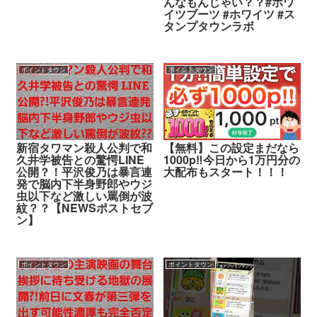
んなもんじゃい？？#ホワ
イツブーツ #ホワイツ #ス
タンプタウンラボ
ポイントタウン
ポイントタウン
新宿タワマン殺人公判で和
【無料】この設定まだなら
久井学被告との驚愕LINE
1000p‼︎今日から1万円分の
公開？！平沢俊乃は暴言連
大配布もスタート！！！
発で脳内下半身野郎やウジ
虫以下など激しい罵倒が波
紋？？【NEWSポストセブ
ン】
ポイントタウン
ポイントタウン