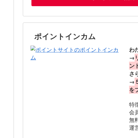
ポイントインカム
わ
→
ン
さ
→
を
特
会
無
運