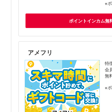
※
ポイントインカム無
アメフリ
特
会
無
※