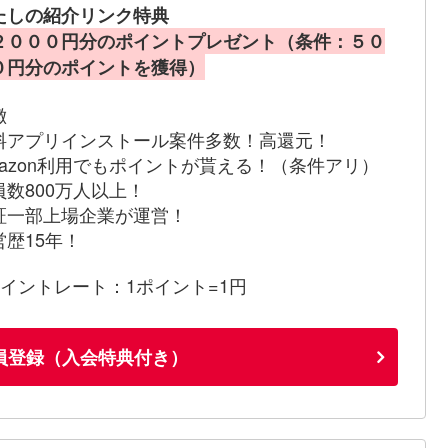
たしの紹介リンク特典
２０００円分のポイントプレゼント（条件：５０
０円分のポイントを獲得）
徴
料アプリインストール案件多数！高還元！
mazon利用でもポイントが貰える！（条件アリ）
員数800万人以上！
証一部上場企業が運営！
営歴15年！
ポイントレート：1ポイント=1円
員登録（入会特典付き）