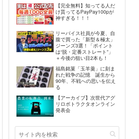
【完全無料】知ってる人だ
け貰ってるPayPay100pが
神すぎる！！！
リーバイス社員が今夏、自
腹で買った「新型＆極太」
ジーンズ3選！「ポイント
は“脱・定番ストレート”」
＋今後の狙い目2本も！
福島銘菓「玉羊羹」に刻ま
れた戦争の記憶 誕生から
90年、不戦への思いを伝え
る
【アーカイブ】次世代アグ
リロボトラクタオンライン
発表会