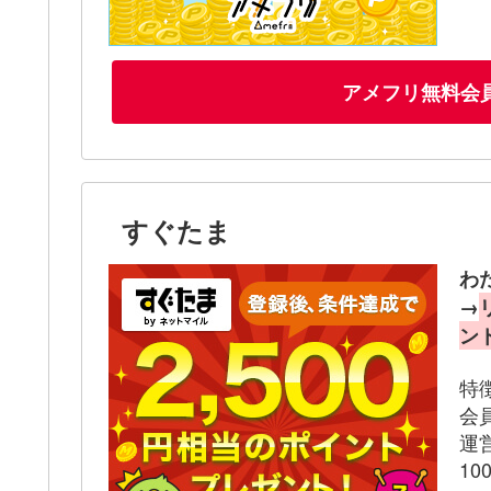
アメフリ無料会
すぐたま
わ
→
ン
特
会
運
1