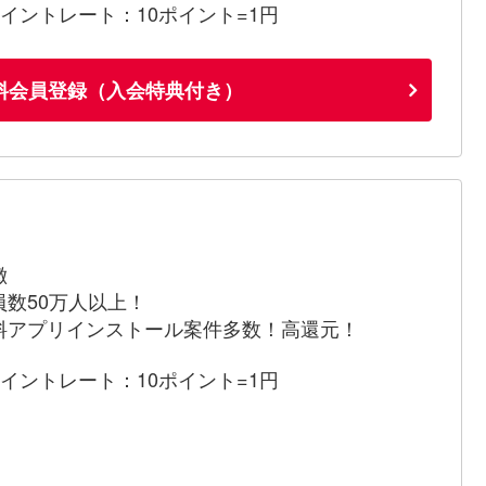
ポイントレート：10ポイント=1円
料会員登録（入会特典付き）
徴
員数50万人以上！
料アプリインストール案件多数！高還元！
ポイントレート：10ポイント=1円