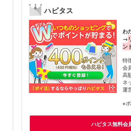
ハピタス
わ
→
ン
特
会
高
ネ
運
※
ハピタス無料会