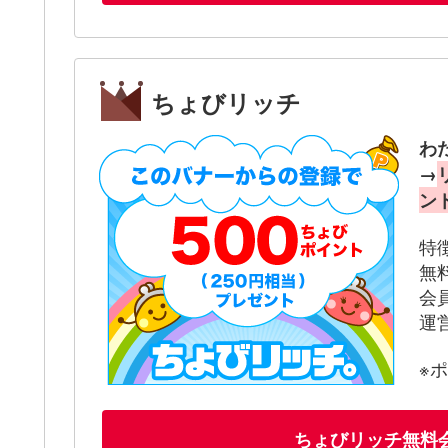
ちょびリッチ
わ
→
ン
特
無
会
運
※
ちょびリッチ無料