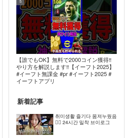
【誰でもOK】無料で2000コイン獲得‼︎
やり方を解説します‼︎【イーフト2025】
#イーフト無課金 #pr #イーフト2025 #
イーフトアプリ
新着記事
취미생활 즐기다 몸져누웠음
😵‍💫 24시간 밀착 브이로그