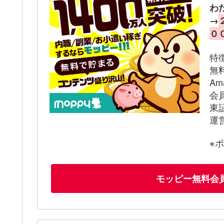
わ
→
０
特
無
A
会
東
運
※
モッピー無料会