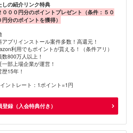
たしの紹介リンク特典
２０００円分のポイントプレゼント（条件：５０
０円分のポイントを獲得）
徴
料アプリインストール案件多数！高還元！
mazon利用でもポイントが貰える！（条件アリ）
員数800万人以上！
証一部上場企業が運営！
営歴15年！
ポイントレート：1ポイント=1円
員登録（入会特典付き）