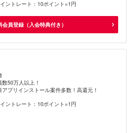
ポイントレート：10ポイント=1円
料会員登録（入会特典付き）
徴
員数50万人以上！
料アプリインストール案件多数！高還元！
ポイントレート：10ポイント=1円