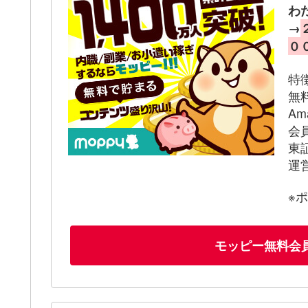
わ
→
０
特
無
A
会
東
運
※
モッピー無料会