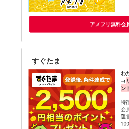
アメフリ無料会
すぐたま
わ
→
ン
特
会
運
1