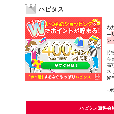
ハピタス
わ
→
ン
特
会
高
ネ
運
※
ハピタス無料会