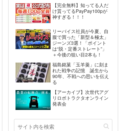
【完全無料】知ってる人だ
け貰ってるPayPay100pが
神すぎる！！！
リーバイス社員が今夏、自
腹で買った「新型＆極太」
ジーンズ3選！「ポイント
は“脱・定番ストレート”」
＋今後の狙い目2本も！
福島銘菓「玉羊羹」に刻ま
れた戦争の記憶 誕生から
90年、不戦への思いを伝え
る
【アーカイブ】次世代アグ
リロボトラクタオンライン
発表会