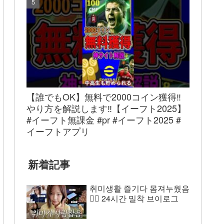
【誰でもOK】無料で2000コイン獲得‼︎
やり方を解説します‼︎【イーフト2025】
#イーフト無課金 #pr #イーフト2025 #
イーフトアプリ
新着記事
취미생활 즐기다 몸져누웠음
😵‍💫 24시간 밀착 브이로그