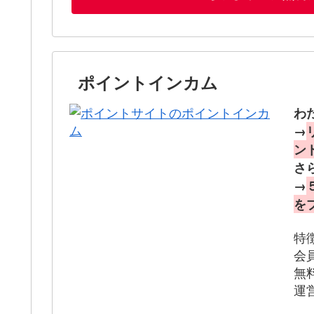
ポイントインカム
わ
→
ン
さ
→
を
特
会
無
運