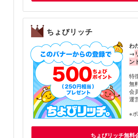
ちょびリッチ
わ
→
ン
特
無
会
運
※
ちょびリッチ無料