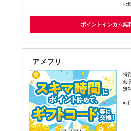
※
ポイントインカム無
アメフリ
特
会
無
※