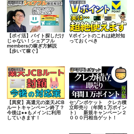
ポイ活攻略
ポイ活攻略
【ポイ活】バイト探しだけ
Vポイントのこれは絶対知
じゃない！シェアフル
っておくべき
membersの稼ぎ方解説
【歩いて稼ぐ】
ポイ活攻略
ポイ活攻略
【異変】高還元の楽天JCB
セゾンポケット クレカ積
ルートキャンペーン終了？
立即売り（年間１万ポイン
今後は●●もメインに利用
ト） 新規キャンペーン２
していきます！
０００円相当ゲット！