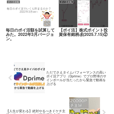
ポイ活攻略
ポイ活攻略
毎日のポイ活額を試算して
【ポイ活】株式ポイント投
みた。2022年3月バージョ
資保有銘柄💰️(2025.7.15)②
ン。
ただでさえタイムパフォーマンスの高い
ポイ活アプリ（Dprime）でプロ野球のサ
インボールが当たったから緊急で動画を
上げる
【人生が変わる】絶対やるべきドケチ主