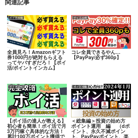
関連記事
ポイ活攻略
ポイ活攻略
全員見ろ！Amazonギフト
コレ全員できるやん…
券1000円が絶対もらえる
【PayPay/必ず360p】
ってヤバすぎだろ！【ポイ
活/ポイントインカム】
ポイ活攻略
ポイ活攻略
【ポイ活の達人が教える】
＜総集編＞投資の始め方
初心者も簡単！ポイ活で月
ポイント運用 編 （dポ
3万円稼ぐ具体的な方法！
イント、永久不滅ポイン
累計100万ポイント獲得で
ト、PayPayポイント、楽