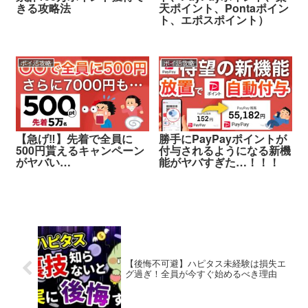
きる攻略法
天ポイント、Pontaポイン
ト、エポスポイント）
ポイ活攻略
ポイ活攻略
【急げ‼︎】先着で全員に
勝手にPayPayポイントが
500円貰えるキャンペーン
付与されるようになる新機
がヤバい…
能がヤバすぎた…！！！
【後悔不可避】ハピタス未経験は損失エ
グ過ぎ！全員が今すぐ始めるべき理由