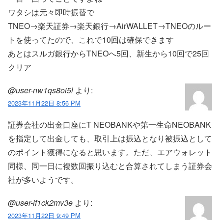
ワタシは元々即時振替で
TNEO→楽天証券→楽天銀行→AirWALLET→TNEOのルー
トを使ってたので、これで10回は確保できます
あとはスルガ銀行からTNEOへ5回、新生から10回で25回
クリア
@user-nw1qs8oi5l
より:
2023年11月22日 8:56 PM
証券会社の出金口座にT NEOBANKや第一生命NEOBANK
を指定して出金しても、取引上は振込となり被振込として
のポイント獲得になると思います。ただ、エアウォレット
同様、同一日に複数回振り込むと合算されてしまう証券会
社が多いようです。
@user-lf1ck2mv3e
より:
2023年11月22日 9:49 PM