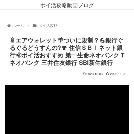
ポイ活攻略動画ブログ
ホーム
ポイ活攻略
🚿エアウォレット🌴ついに規制？💪銀行ぐ
るぐるどうすんの?🍄 住信ＳＢＩネット銀
行🌞ポイ活おすすめ 第一生命ネオバンク T
ネオバンク 三井住友銀行 SBI新生銀行
2023.12.03
2023.11.22