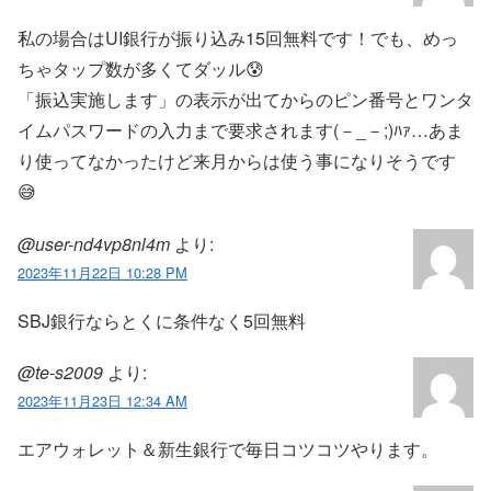
私の場合はUI銀行が振り込み15回無料です！でも、めっ
ちゃタップ数が多くてダッル😰
「振込実施します」の表示が出てからのピン番号とワンタ
イムパスワードの入力まで要求されます(－_－;)ﾊｧ…あま
り使ってなかったけど来月からは使う事になりそうです
😅
@user-nd4vp8nl4m
より:
2023年11月22日 10:28 PM
SBJ銀行ならとくに条件なく5回無料
@te-s2009
より:
2023年11月23日 12:34 AM
エアウォレット＆新生銀行で毎日コツコツやります。