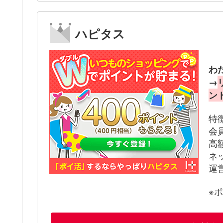
ハピタス
わ
→
ン
特
会
高
ネ
運
※