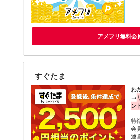
アメフリ無料会
すぐたま
わ
→
ン
特
会
運