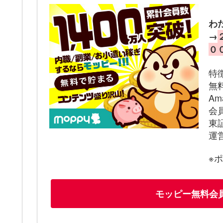
わ
→
０
特
無
A
会
東
運
※
モッピー無料会