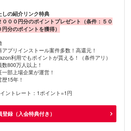
たしの紹介リンク特典
２０００円分のポイントプレゼント（条件：５０
０円分のポイントを獲得）
徴
料アプリインストール案件多数！高還元！
mazon利用でもポイントが貰える！（条件アリ）
員数800万人以上！
証一部上場企業が運営！
営歴15年！
ポイントレート：1ポイント=1円
員登録（入会特典付き）