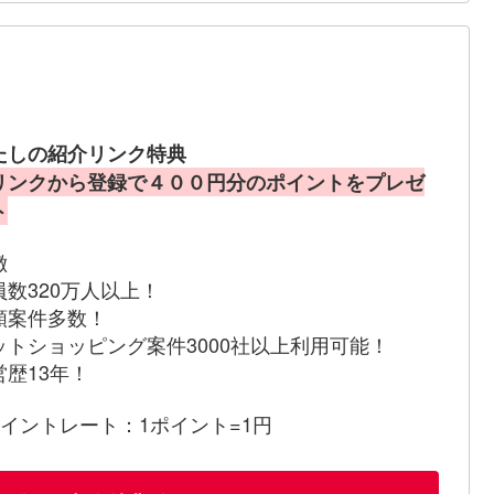
たしの紹介リンク特典
リンクから登録で４００円分のポイントをプレゼ
ト
徴
員数320万人以上！
額案件多数！
ットショッピング案件3000社以上利用可能！
営歴13年！
ポイントレート：1ポイント=1円