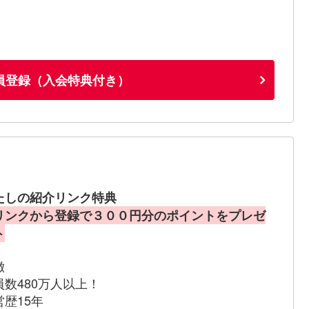
員登録（入会特典付き）
たしの紹介リンク特典
リンクから登録で３００円分のポイントをプレゼ
ト
徴
員数480万人以上！
営歴15年