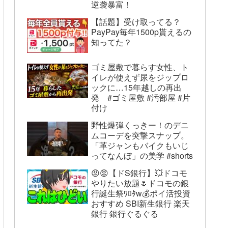
逆袭暴富！
【話題】受け取ってる？
PayPay毎年1500p貰えるの
知ってた？
ゴミ屋敷で暮らす女性、ト
イレが使えず尿をジップロ
ックに…15年越しの再出
発 #ゴミ屋敷 #汚部屋 #片
付け
野性爆弾くっきー！のデニ
ムコーデを突撃スナップ。
「革ジャンもバイクもいじ
ってなんぼ」の美学 #shorts
😡😡【ドS銀行】💥ドコモ
やりたい放題🌷ドコモの銀
行誕生祭ﾜﾛﾀw💰ポイ活投資
おすすめ SBI新生銀行 楽天
銀行 銀行ぐるぐる