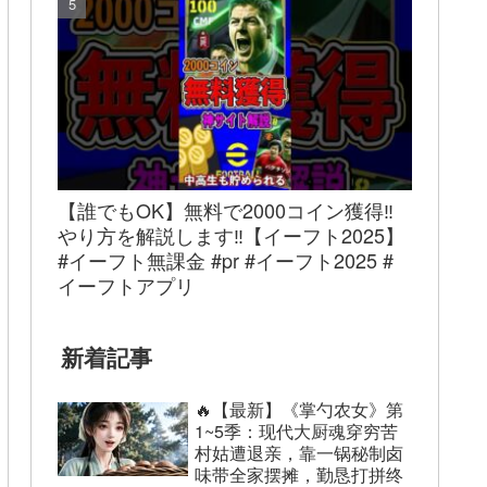
【誰でもOK】無料で2000コイン獲得‼︎
やり方を解説します‼︎【イーフト2025】
#イーフト無課金 #pr #イーフト2025 #
イーフトアプリ
新着記事
🔥【最新】《掌勺农女》第
1~5季：现代大厨魂穿穷苦
村姑遭退亲，靠一锅秘制卤
味带全家摆摊，勤恳打拼终