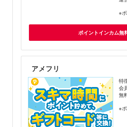
※
ポイントインカム無
アメフリ
特
会
無
※