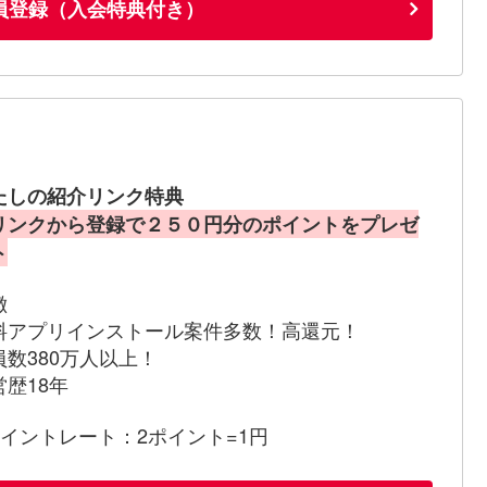
員登録（入会特典付き）
たしの紹介リンク特典
リンクから登録で２５０円分のポイントをプレゼ
ト
徴
料アプリインストール案件多数！高還元！
員数380万人以上！
営歴18年
ポイントレート：2ポイント=1円