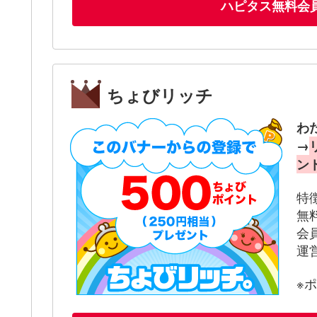
ハピタス無料会
ちょびリッチ
わ
→
ン
特
無
会
運
※