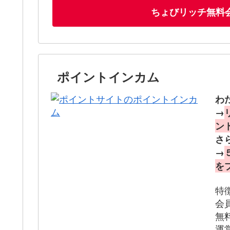
ちょびリッチ無料
ポイントインカム
わ
→
ン
さ
→
を
特
会
無
運