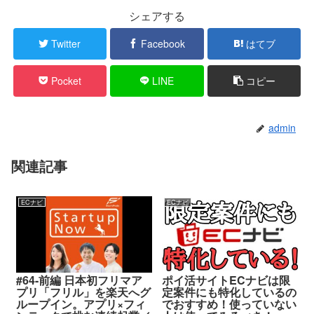
シェアする
Twitter
Facebook
はてブ
Pocket
LINE
コピー
admin
関連記事
ECナビ
ECナビ
#64-前編 日本初フリマア
ポイ活サイトECナビは限
プリ「フリル」を楽天へグ
定案件にも特化しているの
ループイン。アプリ×フィ
でおすすめ！使っていない