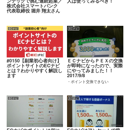
ンテックで挑む連続起業／
人は使ってみるべき！
株式会社スマートバンク
代表取締役 堀井 翔太さん
ECナビ
ECナビ
#0150【副業初心者向け】
ＥＣナビからＰＥＸの交換
ポイントサイトのECナビ
が即時になったので、実際
とは？わかりやすく解説し
にやってみました！！
ます
2017/9/8
・ポイント交換できない
ECナビ
ECナビ