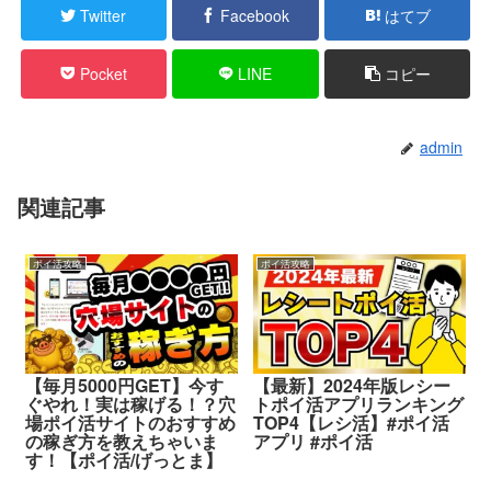
Twitter
Facebook
はてブ
Pocket
LINE
コピー
admin
関連記事
ポイ活攻略
ポイ活攻略
【毎月5000円GET】今す
【最新】2024年版レシー
ぐやれ！実は稼げる！？穴
トポイ活アプリランキング
場ポイ活サイトのおすすめ
TOP4【レシ活】#ポイ活
の稼ぎ方を教えちゃいま
アプリ #ポイ活
す！【ポイ活/げっとま】