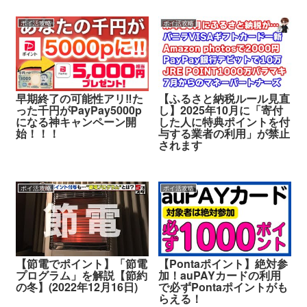
ポイ活攻略
ポイ活攻略
早期終了の可能性アリ‼︎た
【ふるさと納税ルール見直
った千円がPayPay5000p
し】2025年10月に「寄付
になる神キャンペーン開
した人に特典ポイントを付
始！！！
与する業者の利用」が禁止
されます
ポイ活攻略
ポイ活攻略
【節電でポイント】「節電
【Pontaポイント】絶対参
プログラム」を解説【節約
加！auPAYカードの利用
の冬】(2022年12月16日)
で必ずPontaポイントがも
らえる！