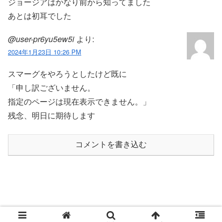
ジョージアはかなり前から知ってました
あとは初耳でした
@user-pr6yu5ew5i
より:
2024年1月23日 10:26 PM
スマーグをやろうとしたけど既に
「申し訳ございません。
指定のページは現在表示できません。」
残念、明日に期待します
コメントを書き込む
© 2020 ポイ活攻略動画ブログ.