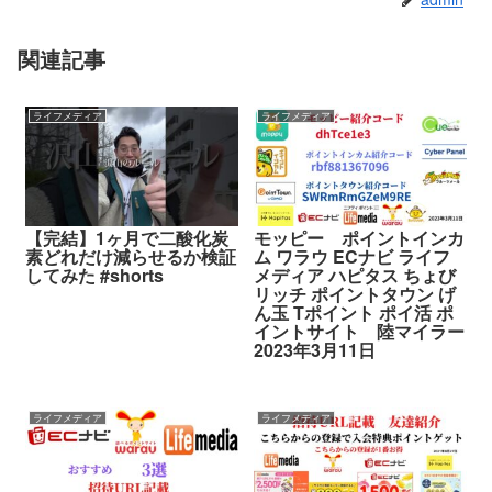
関連記事
ライフメディア
ライフメディア
【完結】1ヶ月で二酸化炭
モッピー ポイントインカ
素どれだけ減らせるか検証
ム ワラウ ECナビ ライフ
してみた #shorts
メディア ハピタス ちょび
リッチ ポイントタウン げ
ん玉 Tポイント ポイ活 ポ
イントサイト 陸マイラー
2023年3月11日
ライフメディア
ライフメディア