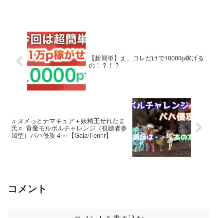
【超簡単】え、コレだけで10000p稼げる
の！？！？
♬ヌメっとナマキュア＋妖精王せれたま
氏♬ 青魔モルボルチャレンジ（視聴者参
加型）バハ侵攻４～【Gaia/Fenrir】
コメント