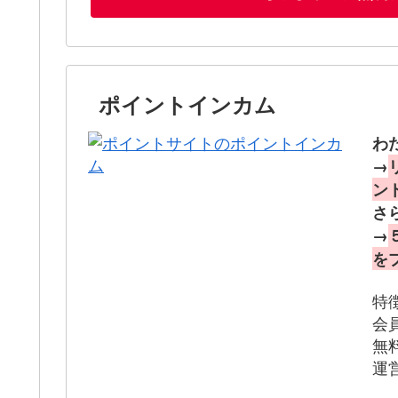
ポイントインカム
わ
→
ン
さ
→
を
特
会
無
運