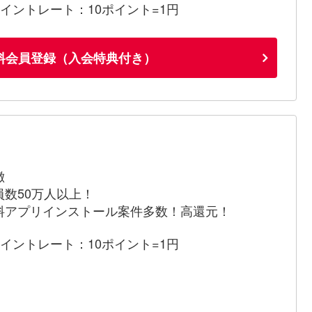
ポイントレート：10ポイント=1円
料会員登録（入会特典付き）
徴
員数50万人以上！
料アプリインストール案件多数！高還元！
ポイントレート：10ポイント=1円