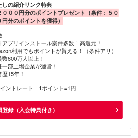
たしの紹介リンク特典
２０００円分のポイントプレゼント（条件：５０
０円分のポイントを獲得）
徴
料アプリインストール案件多数！高還元！
mazon利用でもポイントが貰える！（条件アリ）
員数800万人以上！
証一部上場企業が運営！
営歴15年！
ポイントレート：1ポイント=1円
員登録（入会特典付き）