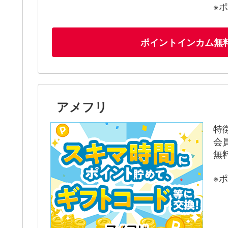
※
ポイントインカム無
アメフリ
特
会
無
※