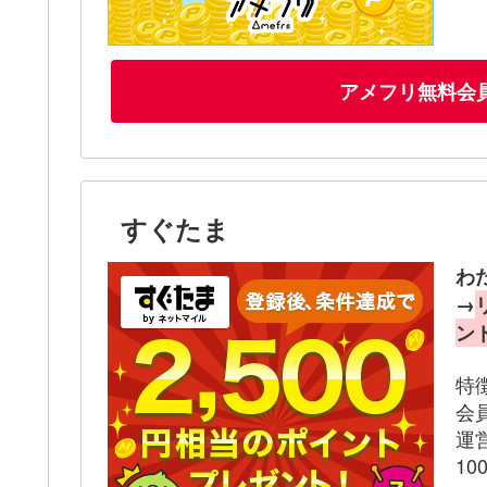
アメフリ無料会
すぐたま
わ
→
ン
特
会
運
1