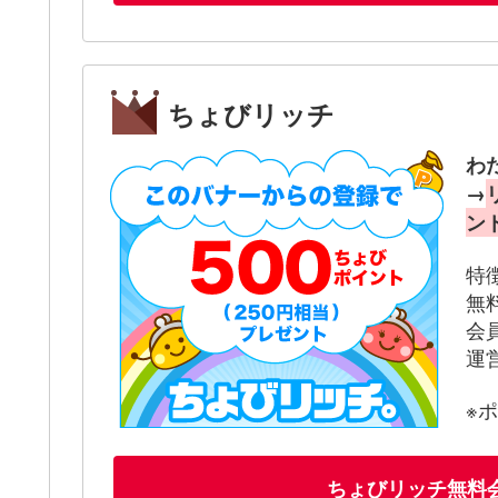
ちょびリッチ
わ
→
ン
特
無
会
運
※
ちょびリッチ無料