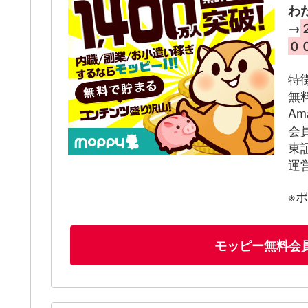
わ
→
０
特
無
A
会
東
運
※
モッピー無料会