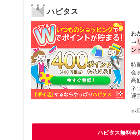
ハピタス
わ
→
ン
特
会
高
ネ
運
※
ハピタス無料会