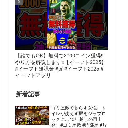
【誰でもOK】無料で2000コイン獲得‼︎
やり方を解説します‼︎【イーフト2025】
#イーフト無課金 #pr #イーフト2025 #
イーフトアプリ
新着記事
ゴミ屋敷で暮らす女性、ト
イレが使えず尿をジップロ
ックに…15年越しの再出
発 #ゴミ屋敷 #汚部屋 #片