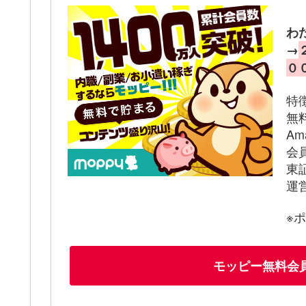
わ
→
０
特
無
A
会
東
運
※
モッピー無料会