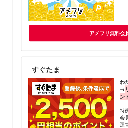
アメフリ無料会
すぐたま
わ
→
ン
特
会
運