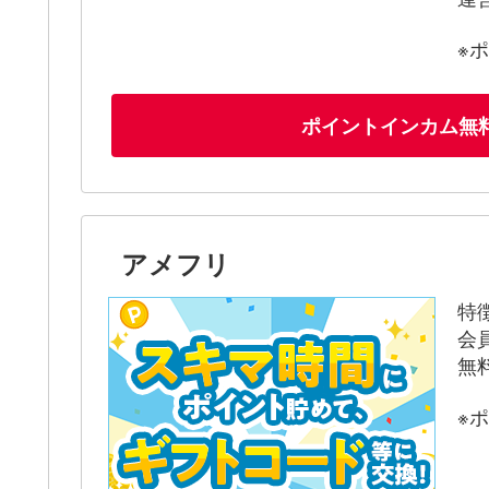
※
ポイントインカム無
アメフリ
特
会
無
※