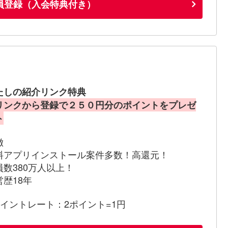
員登録（入会特典付き）
たしの紹介リンク特典
リンクから登録で２５０円分のポイントをプレゼ
ト
徴
料アプリインストール案件多数！高還元！
員数380万人以上！
営歴18年
ポイントレート：2ポイント=1円