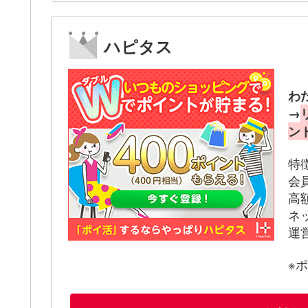
ハピタス
わ
→
ン
特
会
高
ネ
運
※