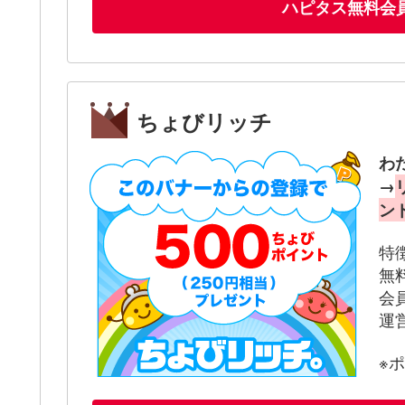
ハピタス無料会
ちょびリッチ
わ
→
ン
特
無
会
運
※