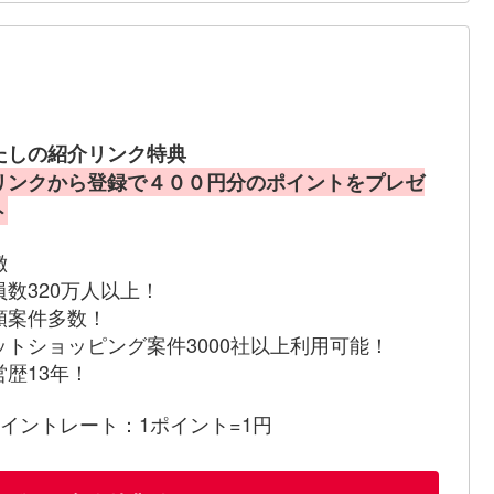
たしの紹介リンク特典
リンクから登録で４００円分のポイントをプレゼ
ト
徴
員数320万人以上！
額案件多数！
ットショッピング案件3000社以上利用可能！
営歴13年！
ポイントレート：1ポイント=1円