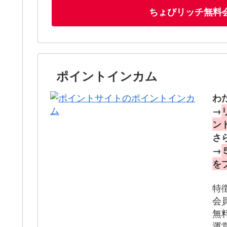
ちょびリッチ無料
ポイントインカム
わ
→
ン
さ
→
を
特
会
無
運