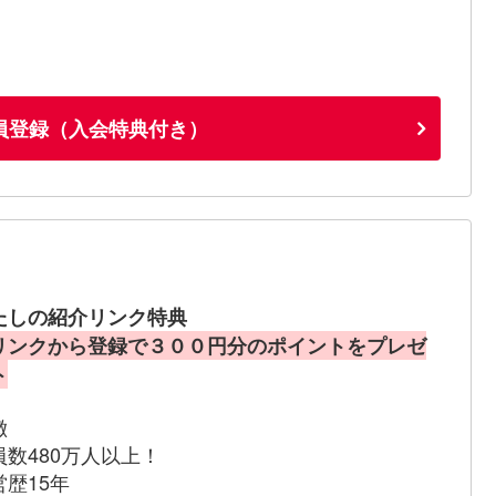
員登録（入会特典付き）
たしの紹介リンク特典
リンクから登録で３００円分のポイントをプレゼ
ト
徴
員数480万人以上！
営歴15年