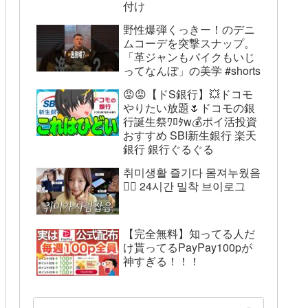
付け
野性爆弾くっきー！のデニ
ムコーデを突撃スナップ。
「革ジャンもバイクもいじ
ってなんぼ」の美学 #shorts
😡😡【ドS銀行】💥ドコモ
やりたい放題🌷ドコモの銀
行誕生祭ﾜﾛﾀw💰ポイ活投資
おすすめ SBI新生銀行 楽天
銀行 銀行ぐるぐる
취미생활 즐기다 몸져누웠음
😵‍💫 24시간 밀착 브이로그
【完全無料】知ってる人だ
け貰ってるPayPay100pが
神すぎる！！！