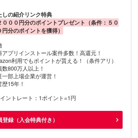
たしの紹介リンク特典
２０００円分のポイントプレゼント（条件：５０
０円分のポイントを獲得）
徴
料アプリインストール案件多数！高還元！
mazon利用でもポイントが貰える！（条件アリ）
員数800万人以上！
証一部上場企業が運営！
営歴15年！
ポイントレート：1ポイント=1円
員登録（入会特典付き）