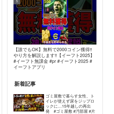
【誰でもOK】無料で2000コイン獲得‼︎
やり方を解説します‼︎【イーフト2025】
#イーフト無課金 #pr #イーフト2025 #
イーフトアプリ
新着記事
ゴミ屋敷で暮らす女性、ト
イレが使えず尿をジップロ
ックに…15年越しの再出
発 #ゴミ屋敷 #汚部屋 #片