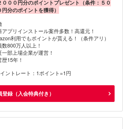
２０００円分のポイントプレゼント（条件：５０
０円分のポイントを獲得）
徴
料アプリインストール案件多数！高還元！
mazon利用でもポイントが貰える！（条件アリ）
員数800万人以上！
証一部上場企業が運営！
営歴15年！
ポイントレート：1ポイント=1円
員登録（入会特典付き）