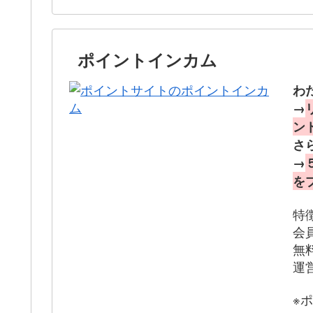
ポイントインカム
わ
→
ン
さ
→
を
特
会
無
運
※