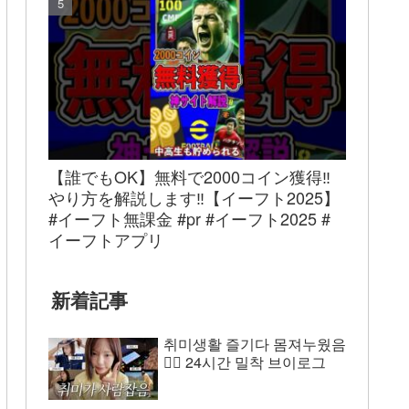
【誰でもOK】無料で2000コイン獲得‼︎
やり方を解説します‼︎【イーフト2025】
#イーフト無課金 #pr #イーフト2025 #
イーフトアプリ
新着記事
취미생활 즐기다 몸져누웠음
😵‍💫 24시간 밀착 브이로그