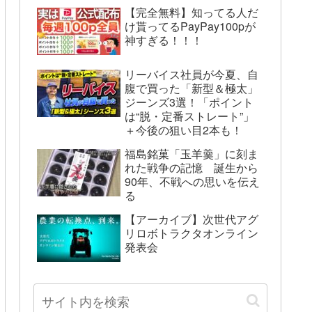
【完全無料】知ってる人だ
け貰ってるPayPay100pが
神すぎる！！！
リーバイス社員が今夏、自
腹で買った「新型＆極太」
ジーンズ3選！「ポイント
は“脱・定番ストレート”」
＋今後の狙い目2本も！
福島銘菓「玉羊羹」に刻ま
れた戦争の記憶 誕生から
90年、不戦への思いを伝え
る
【アーカイブ】次世代アグ
リロボトラクタオンライン
発表会