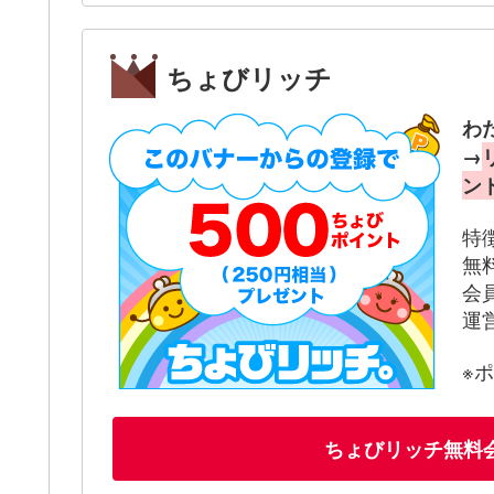
ちょびリッチ
わ
→
ン
特
無
会
運
※
ちょびリッチ無料