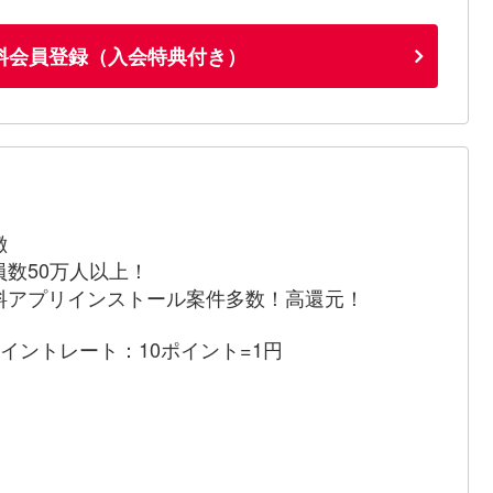
料会員登録（入会特典付き）
徴
員数50万人以上！
料アプリインストール案件多数！高還元！
ポイントレート：10ポイント=1円