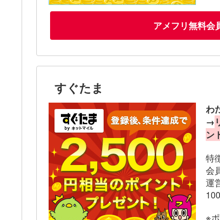
アメフリ無料会
すぐたま
わ
→
ン
特
会
運
1
※