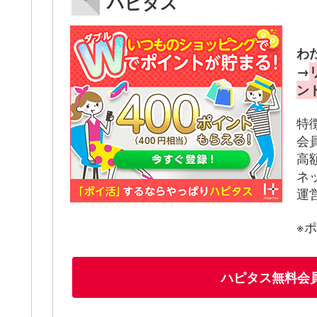
ハピタス
わ
→
ン
特
会
高
ネ
運
※
ハピタス無料会