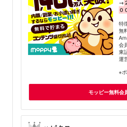
→
０
特
無
A
会
東
運
※
モッピー無料会