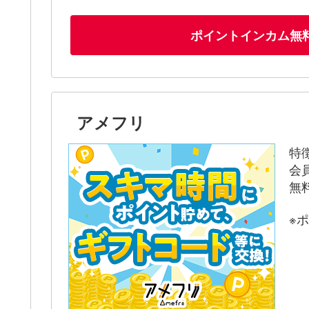
ポイントインカム無
アメフリ
特
会
無
※