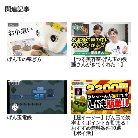
関連記事
げん玉
げん玉
げん玉の稼ぎ方
【つる美容室-げん玉の後
藤さんがきてくれた！】
げん玉
げん玉
げん玉電鉄
【超イージー】げん玉で効
率よくポイントが貯まる！
おすすめ無料案件10選
【ポイ活】