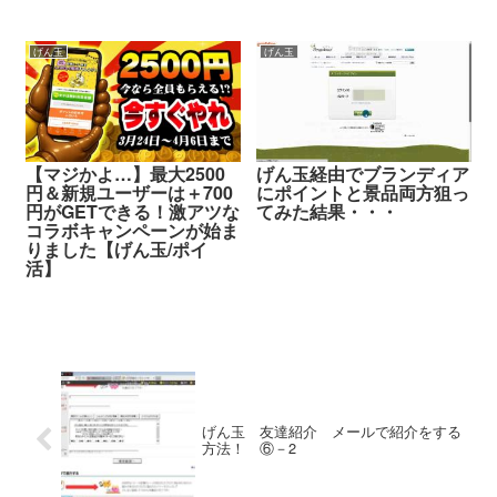
げん玉
げん玉
【マジかよ…】最大2500
げん玉経由でブランディア
円＆新規ユーザーは＋700
にポイントと景品両方狙っ
円がGETできる！激アツな
てみた結果・・・
コラボキャンペーンが始ま
りました【げん玉/ポイ
活】
げん玉 友達紹介 メールで紹介をする
方法！ ⑥－2