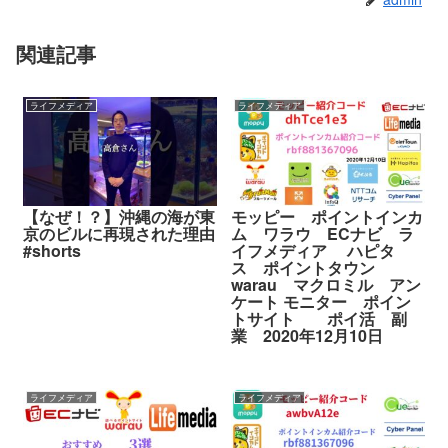
関連記事
ライフメディア
ライフメディア
【なぜ！？】沖縄の海が東
モッピー ポイントインカ
京のビルに再現された理由
ム ワラウ ECナビ ラ
#shorts
イフメディア ハピタ
ス ポイントタウン
warau マクロミル アン
ケート モニター ポイン
トサイト ポイ活 副
業 2020年12月10日
ライフメディア
ライフメディア