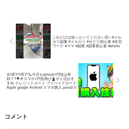
これだけは知っといてください😌✨#メル
カリ副業 #メルカリ #せどり初心者 #在宅
ワーク #ママ #副業 #副業初心者 #shorts
🌼HEY!HEY!📞今月もiphone1円技は有
効？?🌳🌸スマホ1円技再び🛕ポイ活おす
すめ クレジットカード プリペイドカード
Apple google Android スマホ購入 povo2.0
コメント