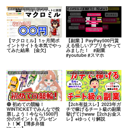
ポイントサイト・お小遣いアプリ
ポイントサイト・お小遣いアプリ
【マクロミル】1ヶ月間ポ
【副業 】PayPay500円貰
イントサイトを本気でやっ
える怪しいアプリをやって
てみた結果 [金欠]
みました！ #副業
#youtube #スマホ
ポイントサイト・お小遣いアプリ
ポイントサイト・お小遣いアプリ
🔴 初めての競輪！
【2ch有益スレ】2023年ガ
WINTICKETでみんなで投
チで稼げるチート級の副業
票しよう！今なら1500円
挙げてけwww【2chお金ス
分のポイントもプレゼン
レ】※ゆっくり解説
ト！💓 【博多弁猫