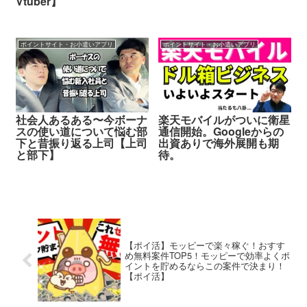
Vtuber】
ポイントサイト・お小遣いアプリ
ポイントサイト・お小遣いアプリ
社会人あるある〜今ボーナ
楽天モバイルがついに衛星
スの使い道について悩む部
通信開始。Googleからの
下と昔振り返る上司【上司
出資ありで海外展開も期
と部下】
待。
【ポイ活】モッピーで楽々稼ぐ！おすす
め無料案件TOP5！モッピーで効率よくポ
イントを貯めるならこの案件で決まり！
【ポイ活】