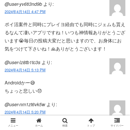
@user-yv6ti3nd9b
より:
2024年4月14日 4:47 PM
ポイ活案件と同時にプレイヨ経由でも同時にジェムも貰え
るなんて凄いアプリですね！いつも神情報ありがとうござ
います😭‎毎日の投稿大変だと思いますので、お身体にお
気をつけて下さいね！🙏ありがとうございます！
@user-lz8tb1tc3s
より:
2024年4月14日 5:13 PM
Androidかー😅
ちょっと悲しい😞
@user-nm1zt6vk5w
より:
2024年4月14日 5:20 PM
アンドロイドだったらいけたのに
メニュー
ホーム
検索
トップ
サイドバー