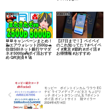
ポイ活攻略
ポイ活攻略
🥁🥁キャンペーンまとめ！
【27日まで！】ペイペイ
🐳エアウォレット2500p🐢
のこれ知ってた？#ペイペ
住信SBIネット銀行ヤマダ
イ #東京 #節約 #ポイ活 #
ネオ5000p👼ポイ活おすす
お得情報 #おすすめ
め QR決済👨‍🚀
モッピー ポイントインカム ワラウ EC
ナビ ライフメディア ハピタス ちょびリ
ッチ ポイントタウン げん玉 Tポイント
ポイ活 ポイントサイト 陸マイラー
2024年4月14日