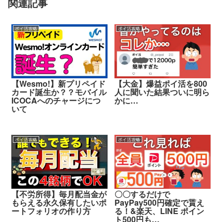
関連記事
ポイ活攻略
ポイ活攻略
【Wesmo!】新プリペイド
【大金】爆益ポイ活を800
カード誕生か？？モバイル
人に聞いた結果ついに明ら
ICOCAへのチャージにつ
かに…
いて
ポイ活攻略
ポイ活攻略
【不労所得】毎月配当金が
〇〇するだけで
もらえる永久保有したいポ
PayPay500円確定で貰え
ートフォリオの作り方
る！&楽天、LINE ポイン
ト500円も…