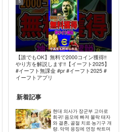
【誰でもOK】無料で2000コイン獲得‼︎
やり方を解説します‼︎【イーフト2025】
#イーフト無課金 #pr #イーフト2025 #
イーフトアプリ
新着記事
현대 의사가 장군부 고아로
회귀! 음모에 빠져 몰락 태자
와 결혼, 골절 치료·농기구 개
량. 악역 응징에 연정 싹트며