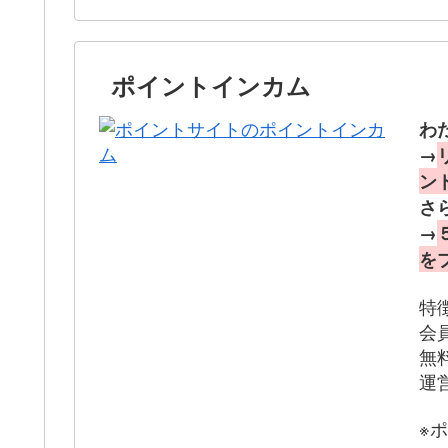
ポイントインカム
わ
→
ン
さ
→
を
特
会
無
運
※