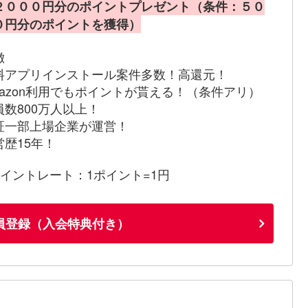
２０００円分のポイントプレゼント（条件：５０
０円分のポイントを獲得）
徴
料アプリインストール案件多数！高還元！
mazon利用でもポイントが貰える！（条件アリ）
員数800万人以上！
証一部上場企業が運営！
営歴15年！
ポイントレート：1ポイント=1円
員登録（入会特典付き）