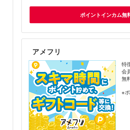
ポイントインカム無
アメフリ
特
会
無
※