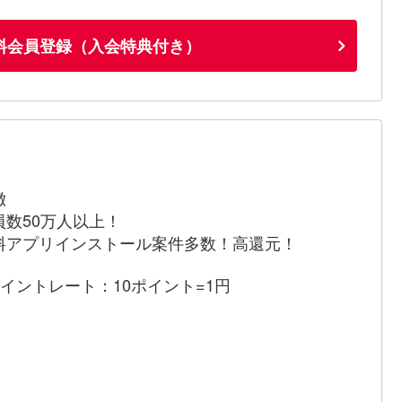
料会員登録（入会特典付き）
徴
員数50万人以上！
料アプリインストール案件多数！高還元！
ポイントレート：10ポイント=1円