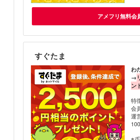
アメフリ無料会
すぐたま
わ
→
ン
特
会
運
1
※