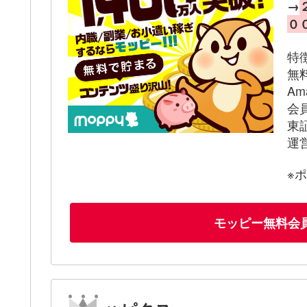
→
０
特
無
A
会
東
運
※
モッピー無料会