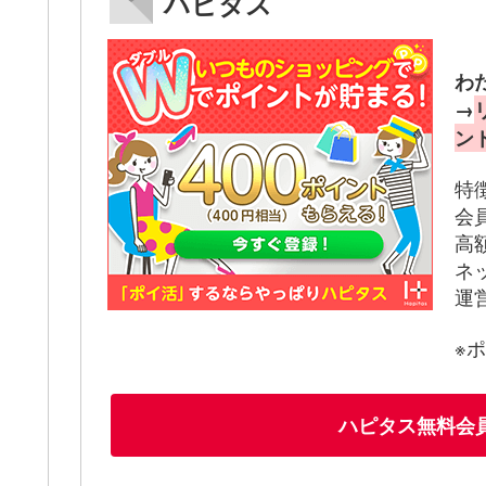
ハピタス
わ
→
ン
特
会
高
ネ
運
※
ハピタス無料会