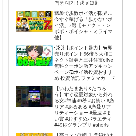
역풍 대기！💰 ai短剧
猛暑で歩数ポイ活が限界…
今すぐ稼げる「歩かないポ
イ活」7選【モアクト・ン
ポポ・ポイシャ・ミライマ
他】
💥💥【ポイント暴力】🐄即
売りポイント66倍🌷大和コ
ネクト証券と三井住友olive
無料クーポン激アツキャン
ペーン🦁ポイ活投資おすす
め 投資信託 ファミマカード
【いわたまあり&たつろ
う】すぐ恋愛対象から外れ
る女#神速49秒 #お笑い #恋
リア #あるある #恋愛リア
リティーショー #最速 #ま
い賞 #おすすめバラエティ
#49秒グランプリ #shorts
【高コスパ3選‼】登録だけ