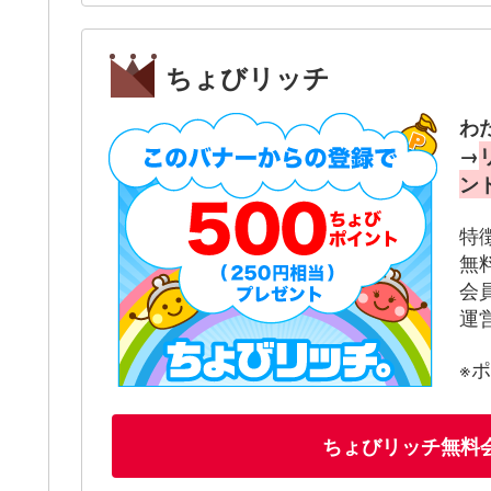
ちょびリッチ
わ
→
ン
特
無
会
運
※
ちょびリッチ無料