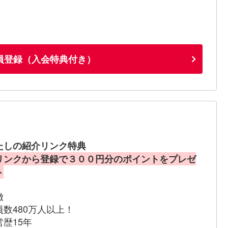
員登録（入会特典付き）
たしの紹介リンク特典
リンクから登録で３００円分のポイントをプレゼ
ト
徴
員数480万人以上！
営歴15年