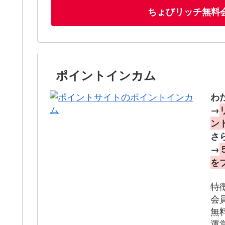
ちょびリッチ無料
ポイントインカム
わ
→
ン
さ
→
を
特
会
無
運