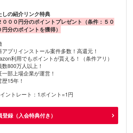
たしの紹介リンク特典
２０００円分のポイントプレゼント（条件：５０
０円分のポイントを獲得）
徴
料アプリインストール案件多数！高還元！
mazon利用でもポイントが貰える！（条件アリ）
員数800万人以上！
証一部上場企業が運営！
営歴15年！
ポイントレート：1ポイント=1円
員登録（入会特典付き）