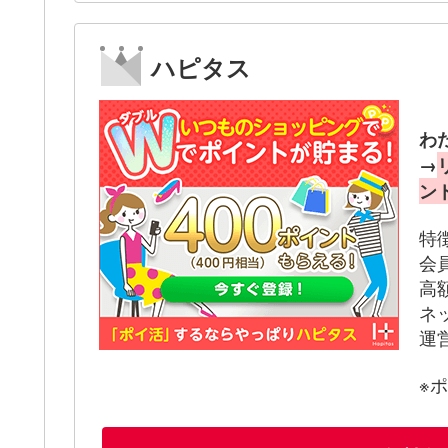
ハピタス
わ
→
ン
特
会
高
ネ
運
※