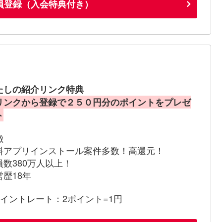
員登録（入会特典付き）
たしの紹介リンク特典
リンクから登録で２５０円分のポイントをプレゼ
ト
徴
料アプリインストール案件多数！高還元！
員数380万人以上！
営歴18年
ポイントレート：2ポイント=1円