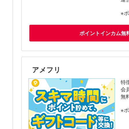
※
ポイントインカム無
アメフリ
特
会
無
※