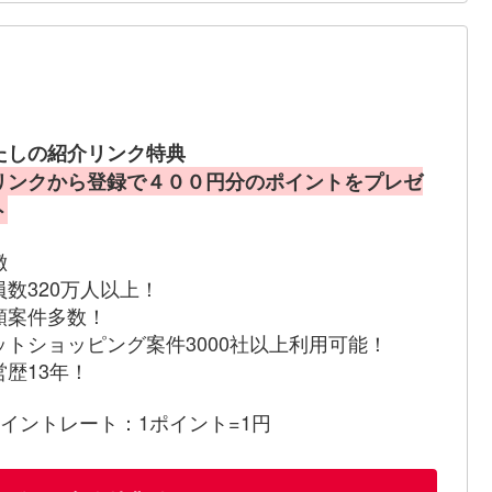
たしの紹介リンク特典
リンクから登録で４００円分のポイントをプレゼ
ト
徴
員数320万人以上！
額案件多数！
ットショッピング案件3000社以上利用可能！
営歴13年！
ポイントレート：1ポイント=1円