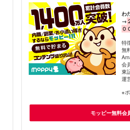
わ
→
０
特
無
A
会
東
運
※
モッピー無料会