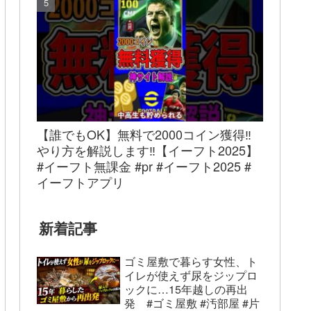
【誰でもOK】無料で2000コイン獲得‼︎
やり方を解説します‼︎【イーフト2025】
#イーフト無課金 #pr #イーフト2025 #
イーフトアプリ
新着記事
ゴミ屋敷で暮らす女性、ト
イレが使えず尿をジップロ
ックに…15年越しの再出
発 #ゴミ屋敷 #汚部屋 #片