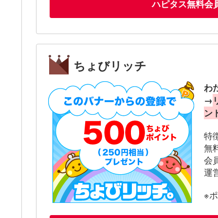
ハピタス無料会
ちょびリッチ
わ
→
ン
特
無
会
運
※