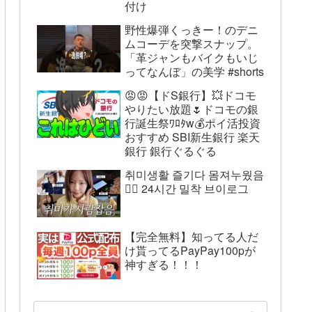
付け
野性爆弾くっきー！のデニ
ムコーデを突撃スナップ。
「革ジャンもバイクもいじ
ってなんぼ」の美学 #shorts
😡😡【ドS銀行】💥ドコモ
やりたい放題🌷ドコモの銀
行誕生祭ﾜﾛﾀw💰ポイ活投資
おすすめ SBI新生銀行 楽天
銀行 銀行ぐるぐる
취미생활 즐기다 몸져누웠음
😵‍💫 24시간 밀착 브이로그
【完全無料】知ってる人だ
け貰ってるPayPay100pが
神すぎる！！！