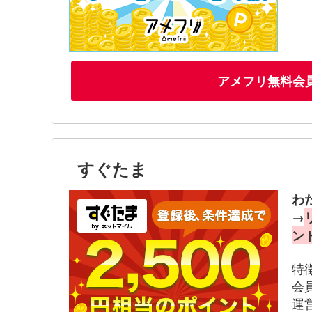
アメフリ無料会
すぐたま
わ
→
ン
特
会
運