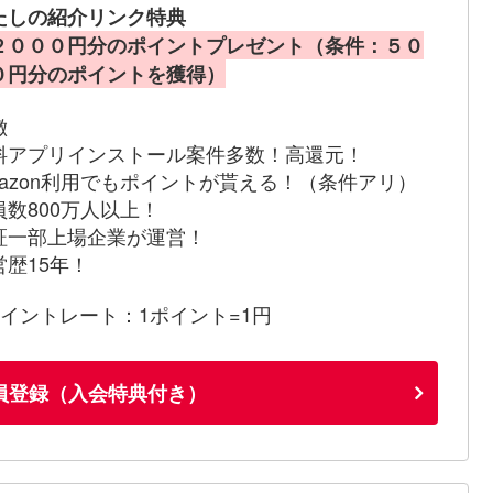
たしの紹介リンク特典
２０００円分のポイントプレゼント（条件：５０
０円分のポイントを獲得）
徴
料アプリインストール案件多数！高還元！
mazon利用でもポイントが貰える！（条件アリ）
員数800万人以上！
証一部上場企業が運営！
営歴15年！
ポイントレート：1ポイント=1円
員登録（入会特典付き）