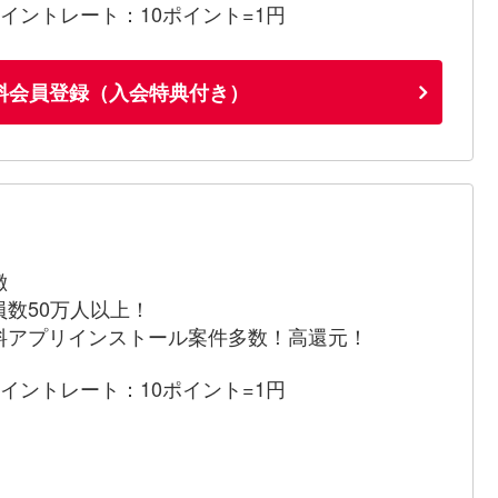
ポイントレート：10ポイント=1円
料会員登録（入会特典付き）
徴
員数50万人以上！
料アプリインストール案件多数！高還元！
ポイントレート：10ポイント=1円