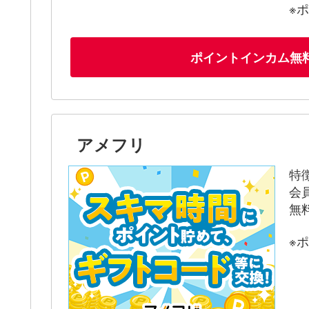
※
ポイントインカム無
アメフリ
特
会
無
※