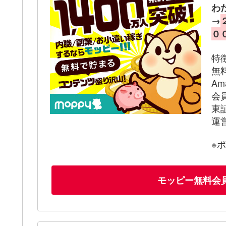
わ
→
０
特
無
A
会
東
運
※
モッピー無料会