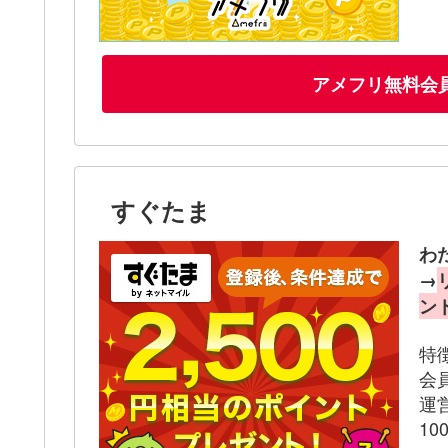
アメフリ無料会
すぐたま
わ
→
ン
特
会
運
1