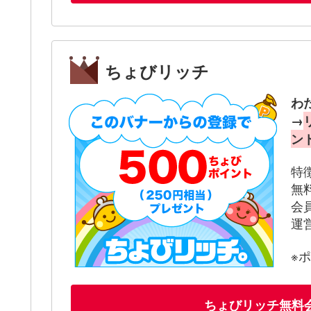
ちょびリッチ
わ
→
ン
特
無
会
運
※
ちょびリッチ無料