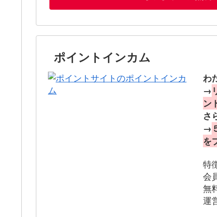
ポイントインカム
わ
→
ン
さ
→
を
特
会
無
運