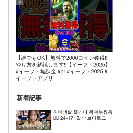
【誰でもOK】無料で2000コイン獲得‼︎
やり方を解説します‼︎【イーフト2025】
#イーフト無課金 #pr #イーフト2025 #
イーフトアプリ
新着記事
취미생활 즐기다 몸져누웠음
😵‍💫 24시간 밀착 브이로그