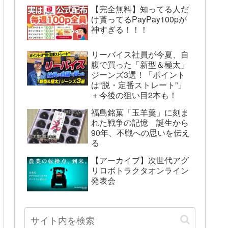
【完全無料】知ってる人だ
け貰ってるPayPay100pが
神すぎる！！！
リーバイス社員が今夏、自
腹で買った「新型＆極太」
ジーンズ3選！「ポイント
は“脱・定番ストレート”」
＋今後の狙い目2本も！
福島銘菓「玉羊羹」に刻ま
れた戦争の記憶 誕生から
90年、不戦への思いを伝え
る
【アーカイブ】次世代アグ
リロボトラクタオンライン
発表会