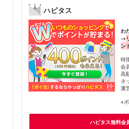
ハピタス
わ
→
ン
特
会
高
ネ
運
※
ハピタス無料会