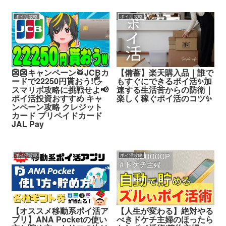
ポイ活攻略
ポイ活攻略
👺👺キャンペーン🥁JCBカ
【備蓄】楽天購入品｜誰で
ードで22250円貰おう!🖐️
もすぐにできるポイ活✨加
スマリボ攻略に挑戦せよ📢
速する生活苦からの防衛｜
ポイ活投資おすすめ キャ
楽しく稼ぐポイ活のコツ✨
ンペーン攻略 クレジット
カード プリペイドカード
JAL Pay
ポイ活攻略
ポイ活攻略
【オススメ移動系ポイ活ア
【人生が変わる】絶対やる
プリ】ANA Pocketの使い
べきドケチ主婦のほったら