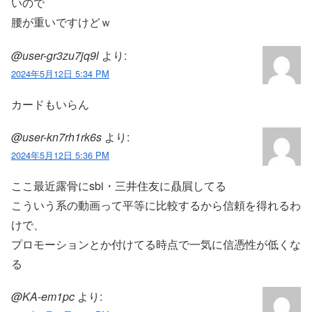
いので
腰が重いですけどｗ
@user-gr3zu7jq9l
より:
2024年5月12日 5:34 PM
カードもいらん
@user-kn7rh1rk6s
より:
2024年5月12日 5:36 PM
ここ最近露骨にsbi・三井住友に贔屓してる
こういう系の動画って平等に比較するから信頼を得れるわ
けで、
プロモーションとか付けてる時点で一気に信憑性が低くな
る
@KA-em1pc
より: