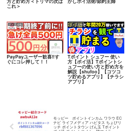
方と貯め方＜トリマの次は
かしポイ活術/節約主婦
これ＞
ポイ活攻略
ポイ活攻略
PayPayユーザー歓喜‼︎す
Tポイント シュフー 使い
ぐにコレ押して！！
方【ポイ活】Tポイントシ
ュフーの使い方と貯め方を
解説【shufoo】【コツコ
ツ貯めるアプリ】【チラシ
アプリ】
モッピー ポイントインカム ワラウ EC
ナビ ライフメディア ハピタス ちょびリ
ッチ ポイントタウン げん玉 Tポイント