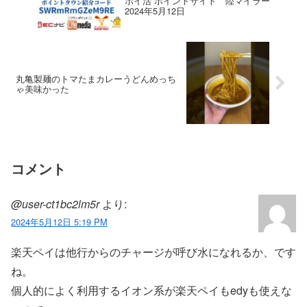
ポイ活 ポイントサイト 陸マイラー
2024年5月12日
丸亀製麺のトマたまカレーうどんめっち
ゃ美味かった
コメント
@user-ct1bc2lm5r
より:
2024年5月12日 5:19 PM
楽天ペイは他行からのチャージが呼び水になれるか、です
ね。
個人的によく利用するイオン系が楽天ペイもedyも使えな