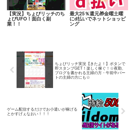
【実況】ちょびリッチのち
最大25％還元🎁金曜土曜
ょびUFO！面白く副
にd払いでネットショッピ
業！！
ング
ちょびリッチ実況【きたよ！】ボタンで
即スタンプGET！楽しく稼ぐ！☆夜勤、
ブログを書かれる主婦の方・午前中パー
トの主婦の方にも☆
ゲーム配信するだけでお小遣いが稼げる
とかすげぇなおい！！！