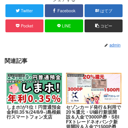
Twitter
Facebook
はてブ
Pocket
LINE
コピー
admin
関連記事
ちょびリッチ
ちょびリッチ
しまホ!が1位！円普通預金
セゾンカード発行＆利用で
金利0.35％(24/8/9~)島根銀
20％還元・UI銀行新規開
行スマートフォン支店
設＆入金で3000P🎁・SBI
FXトレードネオバンク新
規開設＆入金で1500P🎁