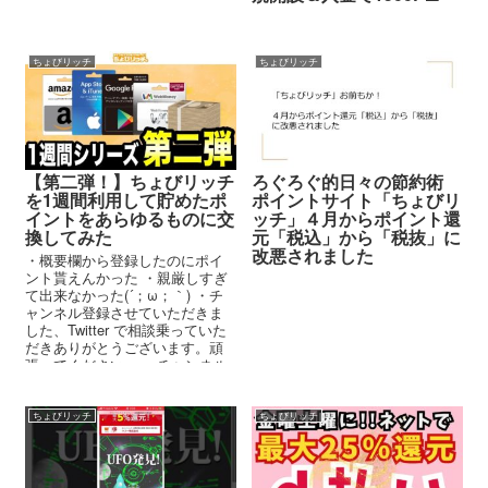
ちょびリッチ
ちょびリッチ
【第二弾！】ちょびリッチ
ろぐろぐ的日々の節約術
を1週間利用して貯めたポ
ポイントサイト「ちょびリ
イントをあらゆるものに交
ッチ」４月からポイント還
換してみた
元「税込」から「税抜」に
改悪されました
・概要欄から登録したのにポイ
ント貰えんかった ・親厳しすぎ
て出来なかった(´；ω；｀) ・チ
ャンネル登録させていただきま
した、Twitter で相談乗っていた
だきありがとうございます。頑
張ってください。 ・チャンネル
登録させていただきます...
ちょびリッチ
ちょびリッチ