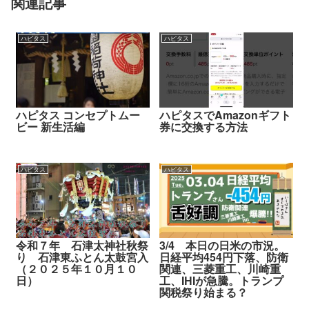
関連記事
ハピタス
ハピタス
ハピタス コンセプトムー
ハピタスでAmazonギフト
ビー 新生活編
券に交換する方法
ハピタス
ハピタス
令和７年 石津太神社秋祭
3/4 本日の日米の市況。
り 石津東ふとん太鼓宮入
日経平均454円下落、防衛
（２０２５年１０月１０
関連、三菱重工、川崎重
日）
工、IHIが急騰。トランプ
関税祭り始まる？