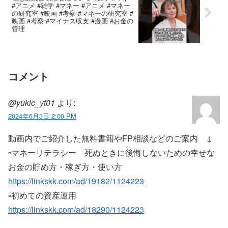
#アニメ #雑学 #マネー #アニメ #マネー
の研究室 #映画 #考察 #マネーの研究室 #
映画 #考察 #マイナス収支 #漫画 #お金の
管理
コメント
@yukic_yt01
より:
2024年6月3日 2:00 PM
動画内でご紹介した無料書籍やFP相談などのご案内 ↓
▫マネーリテラシー 死ぬときに後悔しないための幸せな
お金の貯め方・稼ぎ方・使い方
https://linkskk.com/ad/19182/1124223
▫初めての資産運用
https://linkskk.com/ad/18290/1124223