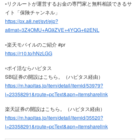
▫リクルートが運営するお金の専門家と無料相談できるサ
イト「保険チャンネル」
https://px.a8.net/svt/ejp?
a8mat=3Z4OMU+AG9ZVE+4YQG+62ENL
▫楽天モバイルのご紹介 #pr
https://r10.to/hNzLGG
▫ポイ活ならハピタス
SBI証券の開設はこちら。（ハピタス経由）
https://m.hapitas.jp/item/detail/itemid/53979?
i=23358291&route=pcText&apn=itemsharelink
楽天証券の開設はこちら。（ハピタス経由）
https://m.hapitas.jp/item/detail/itemid/35520?
i=23358291&route=pcText&apn=itemsharelink