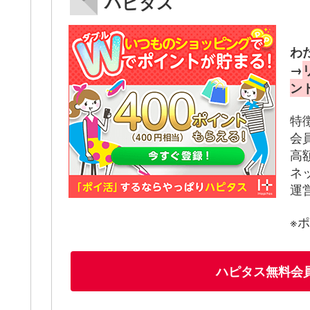
ハピタス
わ
→
ン
特
会
高
ネ
運
※
ハピタス無料会