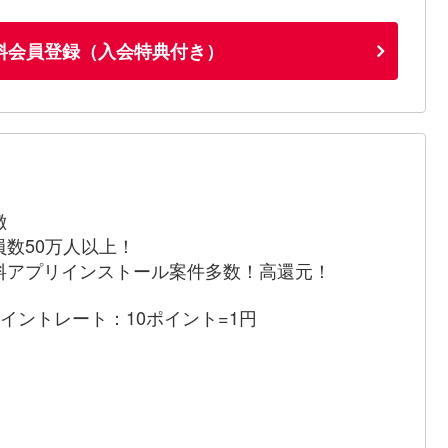
料会員登録（入会特典付き）
徴
員数50万人以上！
料アプリインストール案件多数！高還元！
ポイントレート：10ポイント=1円