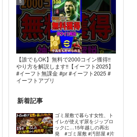
【誰でもOK】無料で2000コイン獲得‼︎
やり方を解説します‼︎【イーフト2025】
#イーフト無課金 #pr #イーフト2025 #
イーフトアプリ
新着記事
ゴミ屋敷で暮らす女性、ト
イレが使えず尿をジップロ
ックに…15年越しの再出
発 #ゴミ屋敷 #汚部屋 #片