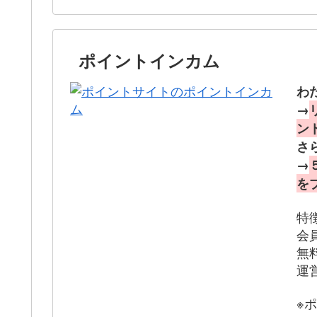
ポイントインカム
わ
→
ン
さ
→
を
特
会
無
運
※