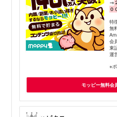
→
０
特
無
A
会
東
運
※
モッピー無料会