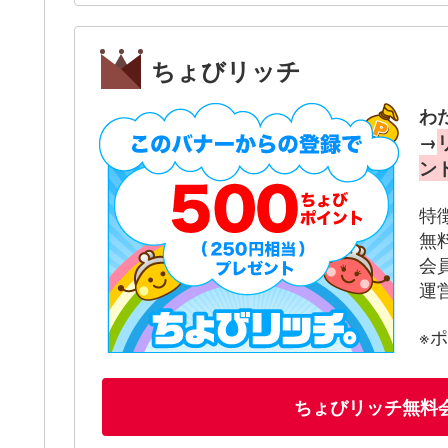
ちょびリッチ
わ
→
ン
特
無
会
運
※
ちょびリッチ無料