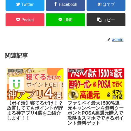
Twitter
Facebook
はてブ
Pocket
LINE
コピー
admin
関連記事
ポイ活攻略
ポイ活攻略
【ポイ活】寝てるだけ！？
ファミペイ最大1500%還
放置しててもポイントが貯
元キャンペーンを無料クー
まる神アプリ4選をご紹介
ポンとPOSA高還元購入で
します！！
攻略＆スマホでできるポイ
ント無料ゲット