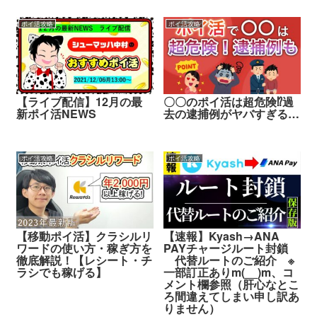
ポイ活攻略
ポイ活攻略
【ライブ配信】12月の最
〇〇のポイ活は超危険⁉︎過
新ポイ活NEWS
去の逮捕例がヤバすぎる…
ポイ活攻略
ポイ活攻略
【移動ポイ活】クラシルリ
【速報】Kyash→ANA
ワードの使い方・稼ぎ方を
PAYチャージルート封鎖
徹底解説！【レシート・チ
代替ルートのご紹介 ※
ラシでも稼げる】
一部訂正ありm(__)m、コ
メント欄参照（肝心なとこ
ろ間違えてしまい申し訳あ
りません）