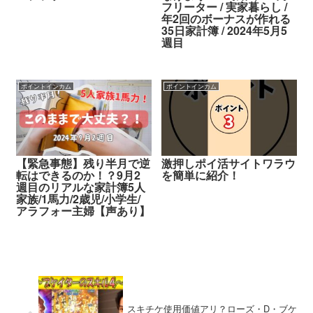
フリーター / 実家暮らし /
年2回のボーナスが作れる
35日家計簿 / 2024年5月5
週目
ポイントインカム
ポイントインカム
【緊急事態】残り半月で逆
激押しポイ活サイトワラウ
転はできるのか！？9月2
を簡単に紹介！
週目のリアルな家計簿5人
家族/1馬力/2歳児/小学生/
アラフォー主婦【声あり】
スキチケ使用価値アリ？ローズ・D・ブケ