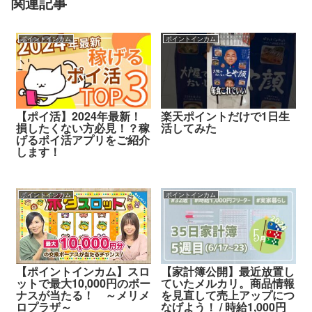
関連記事
ポイントインカム
ポイントインカム
【ポイ活】2024年最新！
楽天ポイントだけで1日生
損したくない方必見！？稼
活してみた
げるポイ活アプリをご紹介
します！
ポイントインカム
ポイントインカム
【ポイントインカム】スロ
【家計簿公開】最近放置し
ットで最大10,000円のボー
ていたメルカリ。商品情報
ナスが当たる！ ～メリメ
を見直して売上アップにつ
ロプラザ～
なげよう！ / 時給1,000円