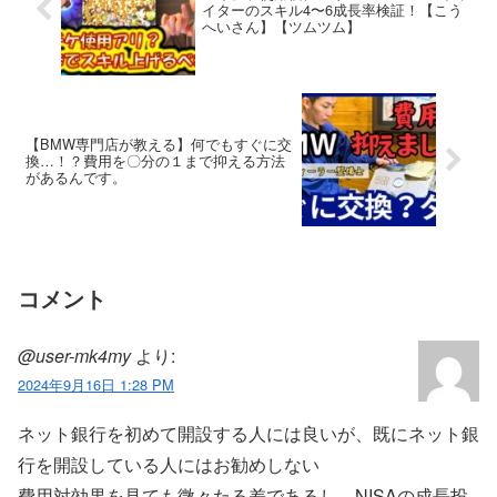
イターのスキル4〜6成長率検証！【こう
へいさん】【ツムツム】
【BMW専門店が教える】何でもすぐに交
換…！？費用を〇分の１まで抑える方法
があるんです。
コメント
@user-mk4my
より:
2024年9月16日 1:28 PM
ネット銀行を初めて開設する人には良いが、既にネット銀
行を開設している人にはお勧めしない
費用対効果を見ても微々たる差であるし、NISAの成長投