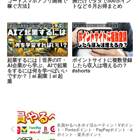
コードスマホアプリ開発で
携だけでタダで300ポイン
稼ぐ方法】
トなど６月お得まとめ
ポイントサイト・お小遣いアプリ
ポイントサイト・お小遣いアプリ
起業するには┃世界のIT・
ポイントサイトに複数登録
AI企業から学ぶ、AIで起業
したら収入は増えるの？
をするには何を学べばいい
#shorts
ですか？┃ai 副業┃ai 起
業
全員やるべきポイ活ルーティン！Vポイン
ト・Pontaポイント・PayPayポイント・d
ポイント・楽天ポイント