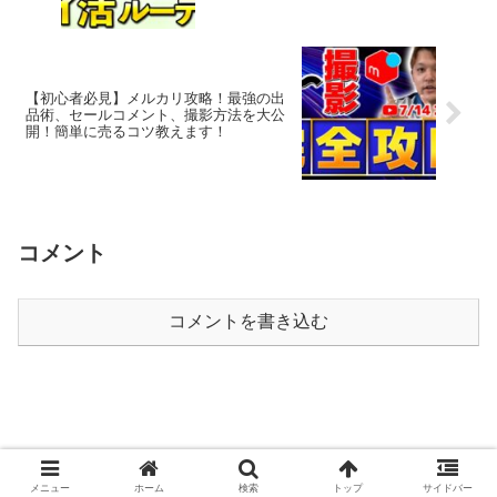
【初心者必見】メルカリ攻略！最強の出
品術、セールコメント、撮影方法を大公
開！簡単に売るコツ教えます！
コメント
コメントを書き込む
© 2020 ポイ活攻略動画ブログ.
メニュー
ホーム
検索
トップ
サイドバー