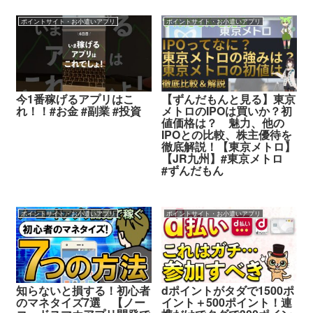
ポイントサイト・お小遣いアプリ
ポイントサイト・お小遣いアプリ
今1番稼げるアプリはこ
【ずんだもんと見る】東京
れ！！#お金 #副業 #投資
メトロのIPOは買いか？初
値価格は？ 魅力、他の
IPOとの比較、株主優待を
徹底解説！【東京メトロ】
【JR九州】#東京メトロ
#ずんだもん
ポイントサイト・お小遣いアプリ
ポイントサイト・お小遣いアプリ
知らないと損する！初心者
dポイントがタダで1500ポ
のマネタイズ7選 【ノー
イント＋500ポイント！連