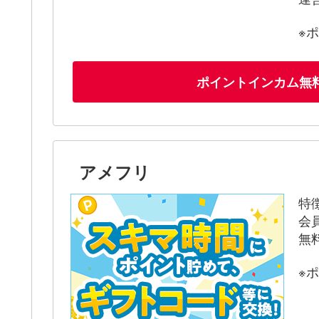
※
ポイントインカム無
アメフリ
特
会
無
※