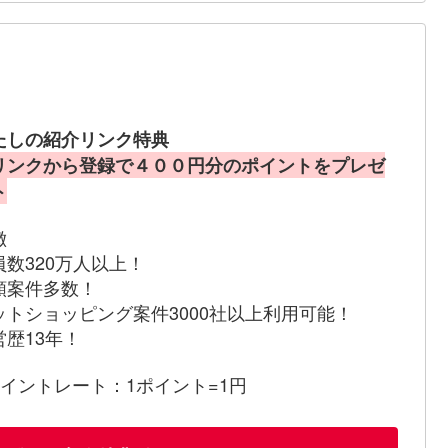
たしの紹介リンク特典
リンクから登録で４００円分のポイントをプレゼ
ト
徴
員数320万人以上！
額案件多数！
ットショッピング案件3000社以上利用可能！
営歴13年！
ポイントレート：1ポイント=1円