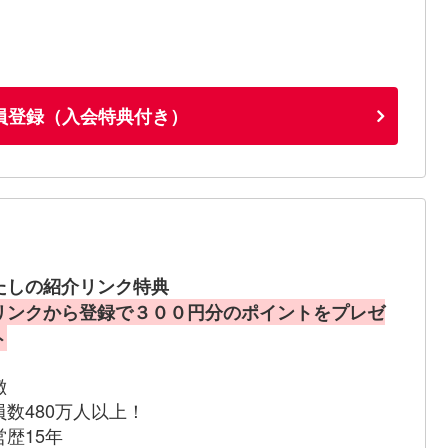
員登録（入会特典付き）
たしの紹介リンク特典
リンクから登録で３００円分のポイントをプレゼ
ト
徴
員数480万人以上！
営歴15年