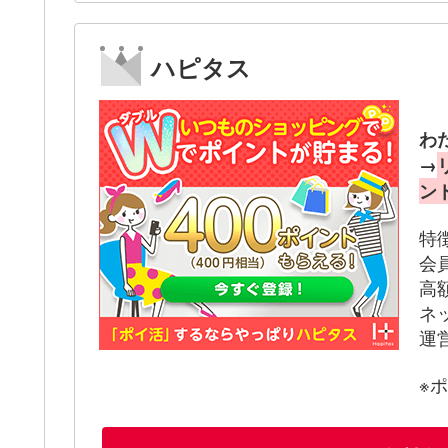
ハピタス
わ
→
ン
特
会
高
ネ
運
※