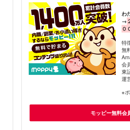
わ
→
０
特
無
A
会
東
運
※
モッピー無料会