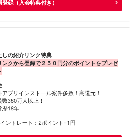
員登録（入会特典付き）
たしの紹介リンク特典
リンクから登録で２５０円分のポイントをプレゼ
ト
徴
料アプリインストール案件多数！高還元！
員数380万人以上！
営歴18年
ポイントレート：2ポイント=1円