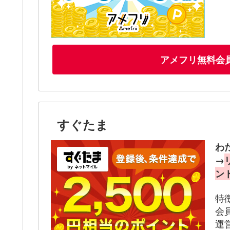
アメフリ無料会
すぐたま
わ
→
ン
特
会
運