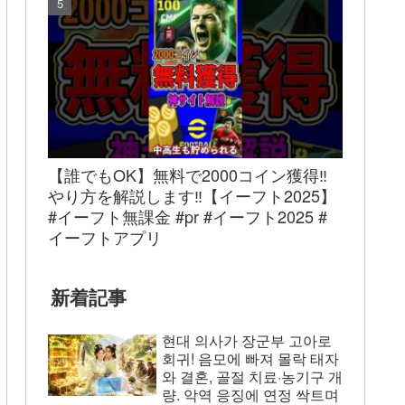
【誰でもOK】無料で2000コイン獲得‼︎
やり方を解説します‼︎【イーフト2025】
#イーフト無課金 #pr #イーフト2025 #
イーフトアプリ
新着記事
현대 의사가 장군부 고아로
회귀! 음모에 빠져 몰락 태자
와 결혼, 골절 치료·농기구 개
량. 악역 응징에 연정 싹트며