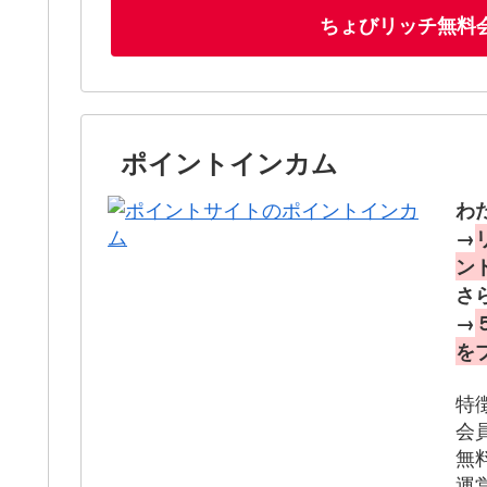
ちょびリッチ無料
ポイントインカム
わ
→
ン
さ
→
を
特
会
無
運