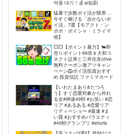
역풍 대기！💰 ai短剧
猛暑で歩数ポイ活が限界…
今すぐ稼げる「歩かないポ
イ活」7選【モアクト・ン
ポポ・ポイシャ・ミライマ
他】
💥💥【ポイント暴力】🐄即
売りポイント66倍🌷大和コ
ネクト証券と三井住友olive
無料クーポン激アツキャン
ペーン🦁ポイ活投資おすす
め 投資信託 ファミマカード
【いわたまあり&たつろ
う】すぐ恋愛対象から外れ
る女#神速49秒 #お笑い #恋
リア #あるある #恋愛リア
リティーショー #最速 #ま
い賞 #おすすめバラエティ
#49秒グランプリ #shorts
【高コスパ3選‼】登録だけ