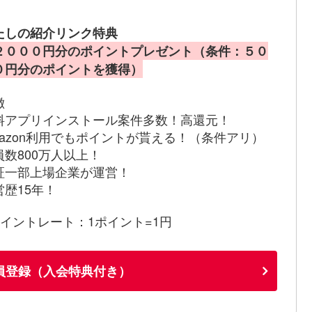
たしの紹介リンク特典
２０００円分のポイントプレゼント（条件：５０
０円分のポイントを獲得）
徴
料アプリインストール案件多数！高還元！
mazon利用でもポイントが貰える！（条件アリ）
員数800万人以上！
証一部上場企業が運営！
営歴15年！
ポイントレート：1ポイント=1円
員登録（入会特典付き）