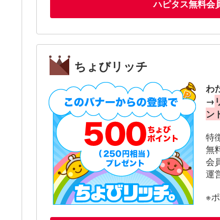
ハピタス無料会
ちょびリッチ
わ
→
ン
特
無
会
運
※