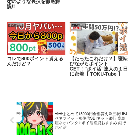
術のような裏技を徹底解
説!!
ポイ活攻略
ポイ活攻略
コレで800ポイント貰える
【たったこれだけ？】寝転
んだけど？
びながらポイント
GET！”ポイ活”達人の１日
に密着【 TOKU-Tube 】
📢📢まとめて15000円全部貰え🥁三菱UFJ
ベネフィット🌼住信SBIネット銀行 高島
屋ネオバンク✨ポイ活投資おすすめ 銀行
ポイ活