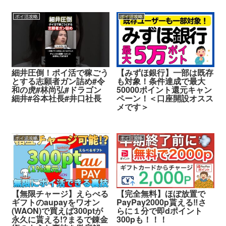
ポイ活攻略
ポイ活攻略
細井圧倒！ポイ活で稼ごう
【みずほ銀行】一部は既存
とする志願者ガン詰め#令
も対象！条件達成で最大
和の虎#林尚弘#ドラゴン
50000ポイント還元キャン
細井#谷本社長#井口社長
ペーン！＜口座開設オスス
メです＞
ポイ活攻略
ポイ活攻略
【無限チャージ】えらべる
【完全無料】ほぼ放置で
ギフトのaupayをワオン
PayPay2000p貰える‼︎さ
(WAON)で買えば300ptが
らに１分で即dポイント
永久に貰える!?まるで錬金
300pも！！！