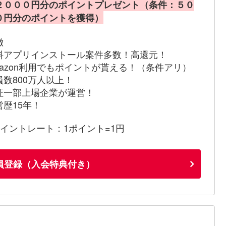
２０００円分のポイントプレゼント（条件：５０
０円分のポイントを獲得）
徴
料アプリインストール案件多数！高還元！
mazon利用でもポイントが貰える！（条件アリ）
員数800万人以上！
証一部上場企業が運営！
営歴15年！
ポイントレート：1ポイント=1円
員登録（入会特典付き）