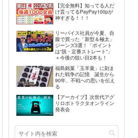
【完全無料】知ってる人だ
け貰ってるPayPay100pが
神すぎる！！！
リーバイス社員が今夏、自
腹で買った「新型＆極太」
ジーンズ3選！「ポイント
は“脱・定番ストレート”」
＋今後の狙い目2本も！
福島銘菓「玉羊羹」に刻ま
れた戦争の記憶 誕生から
90年、不戦への思いを伝え
る
【アーカイブ】次世代アグ
リロボトラクタオンライン
発表会