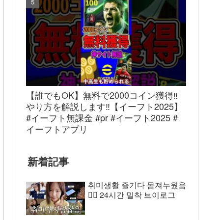
【誰でもOK】無料で2000コイン獲得‼︎
やり方を解説します‼︎【イーフト2025】
#イーフト無課金 #pr #イーフト2025 #
イーフトアプリ
新着記事
취미생활 즐기다 몸져누웠음
😵‍💫 24시간 밀착 브이로그