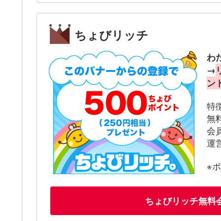
ちょびリッチ
わ
→
ン
特
無
会
運
※
ちょびリッチ無料