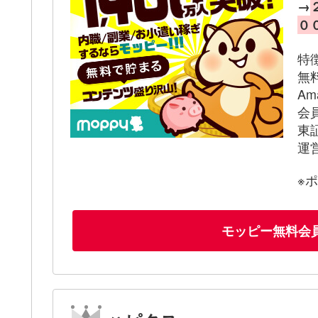
→
０
特
無
A
会
東
運
※
モッピー無料会