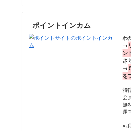
ポイントインカム
わ
→
ン
さ
→
を
特
会
無
運
※