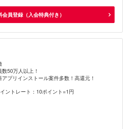
料会員登録（入会特典付き）
徴
員数50万人以上！
料アプリインストール案件多数！高還元！
ポイントレート：10ポイント=1円