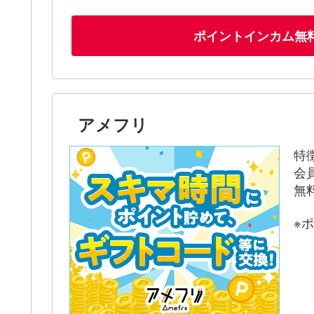
ポイントインカム無
アメフリ
特
会
無
※