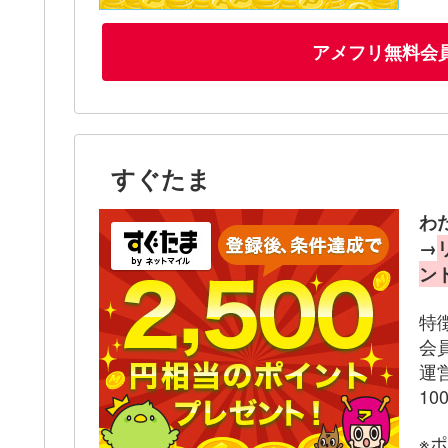
アメフリ無料会
すぐたま
わ
→
ン
特
会
運
1
※