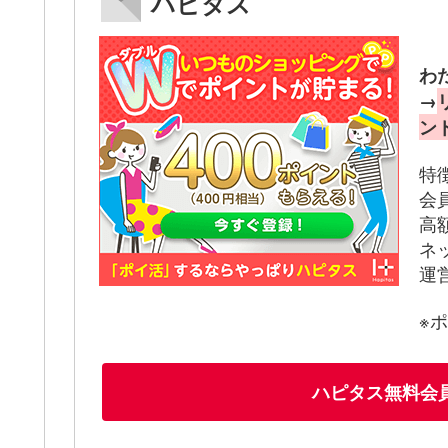
ハピタス
わ
→
ン
特
会
高
ネ
運
※
ハピタス無料会