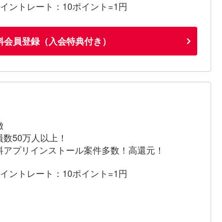
ポイントレート：10ポイント=1円
料会員登録（入会特典付き）
徴
員数50万人以上！
料アプリインストール案件多数！高還元！
ポイントレート：10ポイント=1円