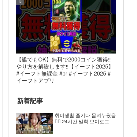
【誰でもOK】無料で2000コイン獲得‼︎
やり方を解説します‼︎【イーフト2025】
#イーフト無課金 #pr #イーフト2025 #
イーフトアプリ
新着記事
취미생활 즐기다 몸져누웠음
😵‍💫 24시간 밀착 브이로그