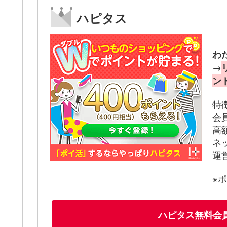
ハピタス
わ
→
ン
特
会
高
ネ
運
※
ハピタス無料会