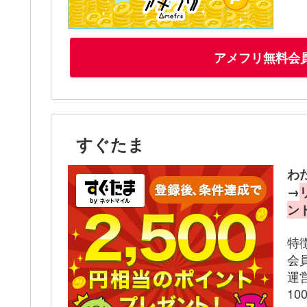
アメフリ無料会
すぐたま
わ
→
ン
特
会
運
1