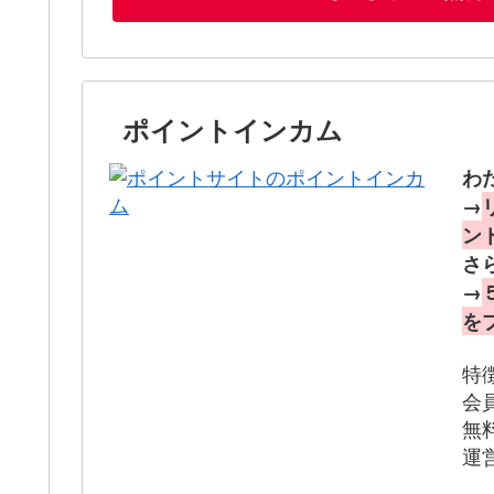
ポイントインカム
わ
→
ン
さ
→
を
特
会
無
運