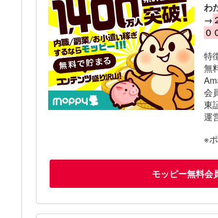
わ
→
０
特
無
A
会
東
運
※
モッピー無料会