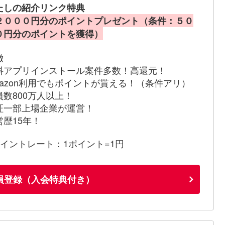
たしの紹介リンク特典
２０００円分のポイントプレゼント（条件：５０
０円分のポイントを獲得）
徴
料アプリインストール案件多数！高還元！
mazon利用でもポイントが貰える！（条件アリ）
員数800万人以上！
証一部上場企業が運営！
営歴15年！
ポイントレート：1ポイント=1円
員登録（入会特典付き）