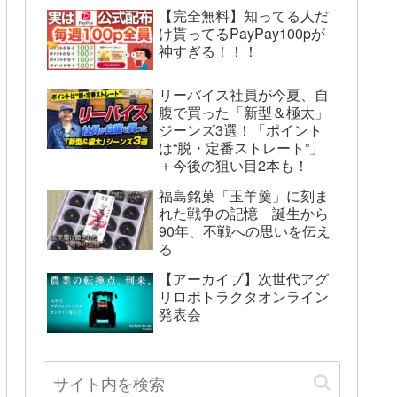
【完全無料】知ってる人だ
け貰ってるPayPay100pが
神すぎる！！！
リーバイス社員が今夏、自
腹で買った「新型＆極太」
ジーンズ3選！「ポイント
は“脱・定番ストレート”」
＋今後の狙い目2本も！
福島銘菓「玉羊羹」に刻ま
れた戦争の記憶 誕生から
90年、不戦への思いを伝え
る
【アーカイブ】次世代アグ
リロボトラクタオンライン
発表会