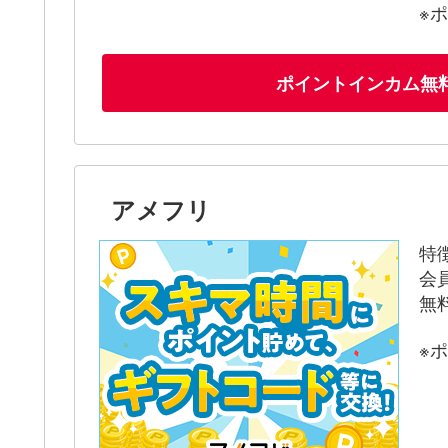
※
ポイントインカム無
アメフリ
特
会
無
※