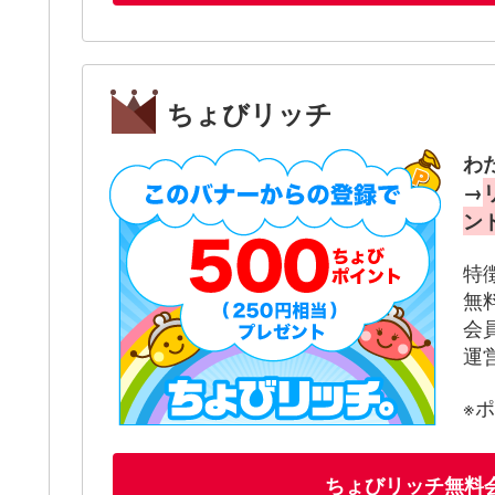
ちょびリッチ
わ
→
ン
特
無
会
運
※
ちょびリッチ無料