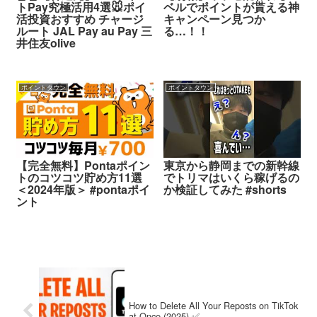
トPay究極活用4選🐭ポイ
ベルでポイントが貰える神
活投資おすすめ チャージ
キャンペーン見つか
ルート JAL Pay au Pay 三
る…！！
井住友olive
ポイントタウン
ポイントタウン
【完全無料】Pontaポイン
東京から静岡までの新幹線
トのコツコツ貯め方11選
でトリマはいくら稼げるの
＜2024年版＞ #pontaポイ
か検証してみた #shorts
ント
How to Delete All Your Reposts on TikTok
at Once (2025) ✅