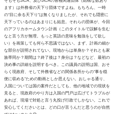
そもそもJICA、及びJICAの各種関連団体（結構な数あり
ます）は外務省の天下り団体ですよね。もちろん、一時
の”目に余る天下り”は無くなりましたが、それでも隠密に
天下っているのはあまりにも姑息。それらの団体が、今回
のアフリカホームタウン計画（このタイトルで誤解を生む
なと言う方が無理。もっと英語の意味を勉強をして欲し
い）を画策しても何ら不思議ではない。まず、計画の細か
な部分が説明されてない。現地からは単身か？それとも家
族帯同か？期間は？終了後は？身分は？などなど、最初の
決め事の詳細を説明するべき。この議員の説明は国、おそ
らく現政府、そして外務省などの関係各所からの”事を穏
便に収める”ための動画としか思えない。おしゃる通り、
入国については国の案件だとしても、他の地域での現状を
見ると、現政府のやり方は入国の門戸は広げてトラブルが
あれば、現場で対処と言う丸投げ行政でしかない。これで
安心してくださいとは、どの口が言うんだと思うのが自然