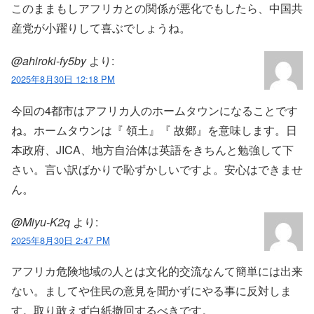
このままもしアフリカとの関係が悪化でもしたら、中国共
産党が小躍りして喜ぶでしょうね。
@ahiroki-fy5by
より:
2025年8月30日 12:18 PM
今回の4都市はアフリカ人のホームタウンになることです
ね。ホームタウンは『 領土』『 故郷』を意味します。日
本政府、JICA、地方自治体は英語をきちんと勉強して下
さい。言い訳ばかりで恥ずかしいですよ。安心はできませ
ん。
@Miyu-K2q
より:
2025年8月30日 2:47 PM
アフリカ危険地域の人とは文化的交流なんて簡単には出来
ない。ましてや住民の意見を聞かずにやる事に反対しま
す。取り敢えず白紙撤回するべきです。