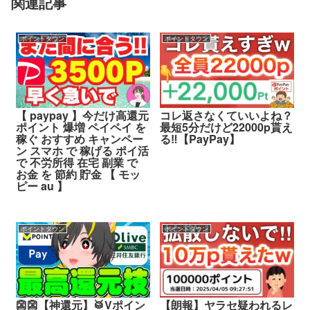
関連記事
ポイントタウン
ポイントタウン
【 paypay 】今だけ高還元
コレ返さなくていいよね？
ポイント 爆増 ペイペイ を
最短5分だけど22000p貰え
稼ぐ おすすめ キャンペー
る‼︎【PayPay】
ン スマホ で 稼げる ポイ活
で 不労所得 在宅 副業 で
お金 を 節約 貯金 【 モッ
ピー au 】
ポイントタウン
ポイントタウン
👺👺【神還元】🥁Vポイン
【朗報】ヤラセ疑われるレ