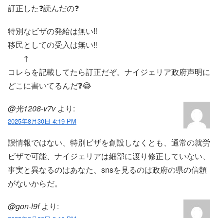
訂正した❓読んだの❓
特別なビザの発給は無い‼️
移民としての受入は無い‼️
↑
コレらを記載してたら訂正だぞ。ナイジェリア政府声明に
どこに書いてるんだ❓😂
@光1208-v7v
より:
2025年8月30日 4:19 PM
誤情報ではない、特別ビザを創設しなくとも、通常の就労
ビザで可能、ナイジェリアは細部に渡り修正していない、
事実と異なるのはあなた、snsを見るのは政府の県の信頼
がないからだ。
@gon-l9f
より: