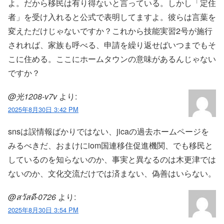
よ。だから移民は有り得ないと言っている。しかし「定住
者」を受け入れると公式で表明してますよ。彼らは言葉を
変えただけじゃないですか？これから技能実習2号が施行
されれば、家族も呼べる、申請を繰り返せばいつまでもそ
こに住める。ここにホームタウンの意味があるんじゃない
ですか？
@光1208-v7v
より:
2025年8月30日 3:42 PM
snsは誤情報ばかりではない、jicaの過去ホームページを
みるべきだ、おまけにiom国連移住促進機関、でも移民と
しているのを知らないのか、事実と異なるのは木更津では
ないのか、文化交流だけでは済まない、偽善はいらない。
@สวัสดี-0726
より:
2025年8月30日 3:54 PM