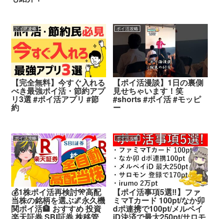
ポイ活攻略
ポイ活攻略
【完全無料】今すぐ入れる
【ポイ活漫談】1日の裏側
べき最強ポイ活・節約アプ
見せちゃいます！笑
リ3選 #ポイ活アプリ #節
#shorts #ポイ活 #モッピ
約
ー
ポイ活攻略
ポイ活攻略
💰1株ポイ活再検討🎌高配
【ポイ活事項5選‼】ファ
当株の銘柄を選ぶ🌌永久機
ミマTカード 100pt/なか卯
関ポイ活🏦 おすすめ 投資
dポ連携で100pt/メルペイ
楽天証券 SBI証券 株移管
iD決済で最大250pt/サロモ