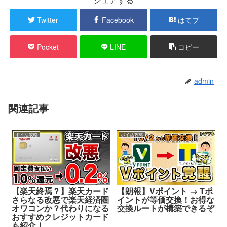
Twitter
Facebook
はてブ
Pocket
LINE
コピー
admin
関連記事
ポイ活攻略
ポイ活攻略
【楽天終焉？】楽天カード
【朗報】Vポイント → Tポ
さらなる改悪で楽天経済圏
イントが等価交換！お得な
オワコンか？代わりになる
交換ルートが構築できるぞ
おすすめクレジットカード
も紹介！