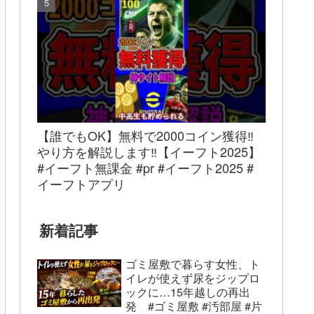
【誰でもOK】無料で2000コイン獲得‼︎
やり方を解説します‼︎【イーフト2025】
#イーフト無課金 #pr #イーフト2025 #
イーフトアプリ
新着記事
ゴミ屋敷で暮らす女性、ト
イレが使えず尿をジップロ
ックに…15年越しの再出
発 #ゴミ屋敷 #汚部屋 #片