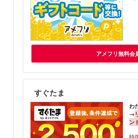
アメフリ無料会
すぐたま
わ
→
ン
特