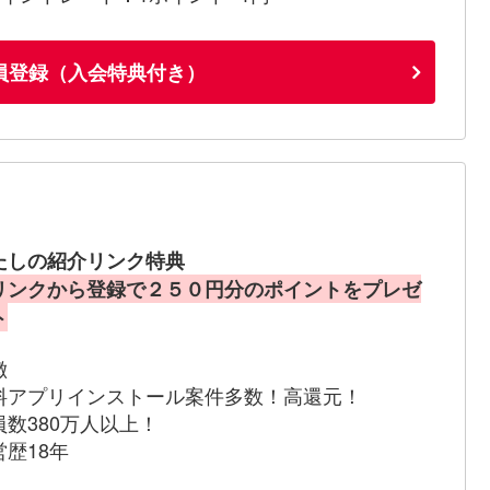
員登録（入会特典付き）
たしの紹介リンク特典
リンクから登録で２５０円分のポイントをプレゼ
ト
徴
料アプリインストール案件多数！高還元！
員数380万人以上！
営歴18年