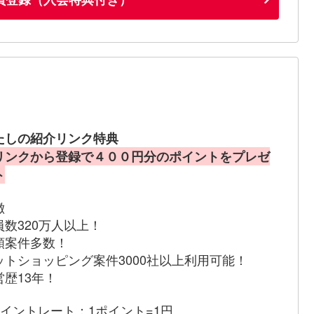
たしの紹介リンク特典
リンクから登録で４００円分のポイントをプレゼ
ト
徴
員数320万人以上！
額案件多数！
ットショッピング案件3000社以上利用可能！
営歴13年！
ポイントレート：1ポイント=1円