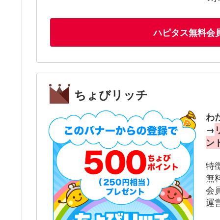
ハピタス無料会
ちょびリッチ
わ
→
ン
特
無
会
運