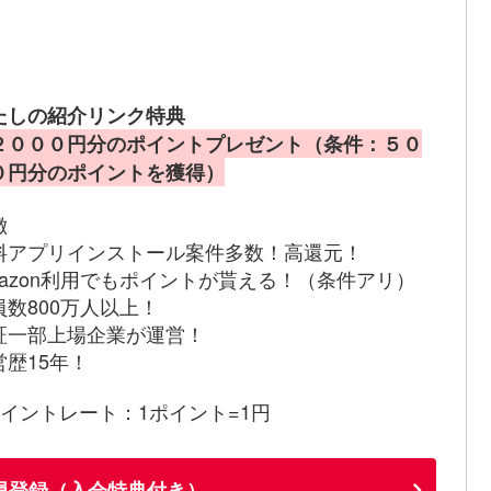
たしの紹介リンク特典
２０００円分のポイントプレゼント（条件：５０
０円分のポイントを獲得）
徴
料アプリインストール案件多数！高還元！
mazon利用でもポイントが貰える！（条件アリ）
員数800万人以上！
証一部上場企業が運営！
営歴15年！
ポイントレート：1ポイント=1円
員登録（入会特典付き）