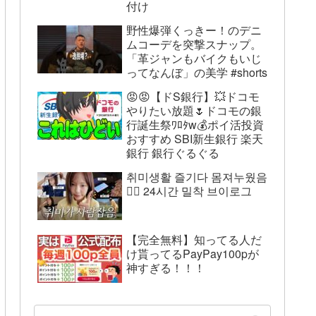
付け
野性爆弾くっきー！のデニ
ムコーデを突撃スナップ。
「革ジャンもバイクもいじ
ってなんぼ」の美学 #shorts
😡😡【ドS銀行】💥ドコモ
やりたい放題🌷ドコモの銀
行誕生祭ﾜﾛﾀw💰ポイ活投資
おすすめ SBI新生銀行 楽天
銀行 銀行ぐるぐる
취미생활 즐기다 몸져누웠음
😵‍💫 24시간 밀착 브이로그
【完全無料】知ってる人だ
け貰ってるPayPay100pが
神すぎる！！！