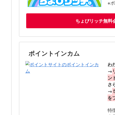
※
ちょびリッチ無料
ポイントインカム
わ
→
ン
さ
→
を
特