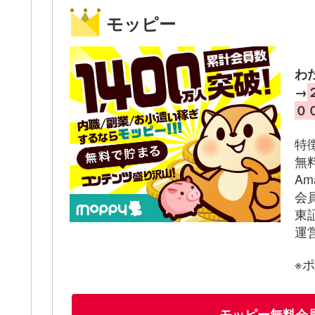
モッピー
わ
→
０
特
無
A
会
東
運
※
モッピー無料会