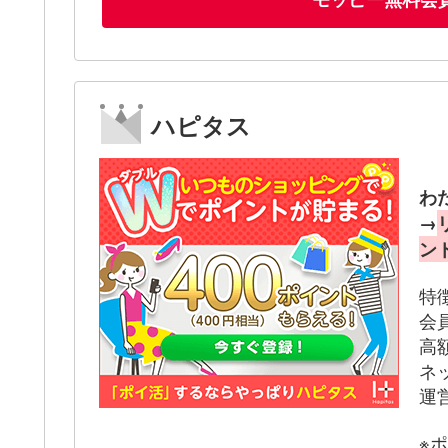
ハピタス
わ
→
ン
特
会
高
ネ
運
※