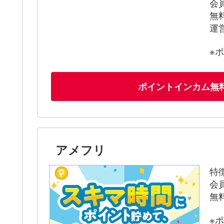
会
無
運
※
ポイントインカム無
アメフリ
特
会
無
※