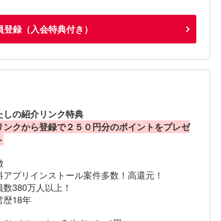
員登録（入会特典付き）
たしの紹介リンク特典
リンクから登録で２５０円分のポイントをプレゼ
ト
徴
料アプリインストール案件多数！高還元！
員数380万人以上！
営歴18年