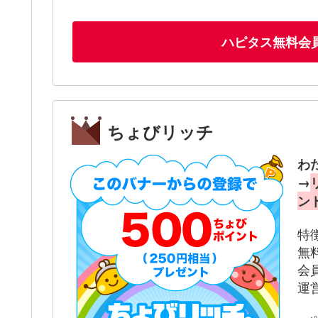
ハピタス無料会
ちょびリッチ
わ
→
ン
特
無
会
運