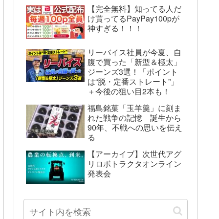
【完全無料】知ってる人だ
け貰ってるPayPay100pが
神すぎる！！！
リーバイス社員が今夏、自
腹で買った「新型＆極太」
ジーンズ3選！「ポイント
は“脱・定番ストレート”」
＋今後の狙い目2本も！
福島銘菓「玉羊羹」に刻ま
れた戦争の記憶 誕生から
90年、不戦への思いを伝え
る
【アーカイブ】次世代アグ
リロボトラクタオンライン
発表会