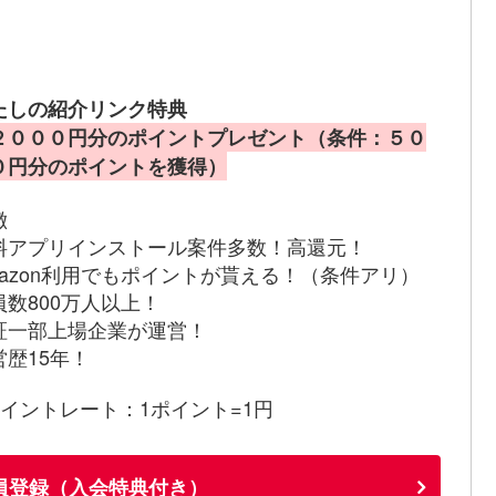
たしの紹介リンク特典
２０００円分のポイントプレゼント（条件：５０
０円分のポイントを獲得）
徴
料アプリインストール案件多数！高還元！
mazon利用でもポイントが貰える！（条件アリ）
員数800万人以上！
証一部上場企業が運営！
営歴15年！
ポイントレート：1ポイント=1円
員登録（入会特典付き）