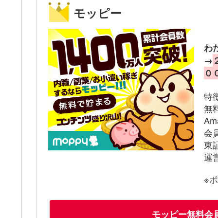
モッピー
わ
→
０
特
無
A
会
東
運
※
モッピー無料会