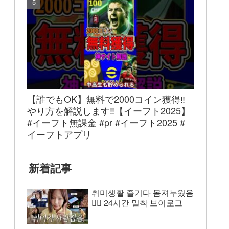
【誰でもOK】無料で2000コイン獲得‼︎
やり方を解説します‼︎【イーフト2025】
#イーフト無課金 #pr #イーフト2025 #
イーフトアプリ
新着記事
취미생활 즐기다 몸져누웠음
😵‍💫 24시간 밀착 브이로그