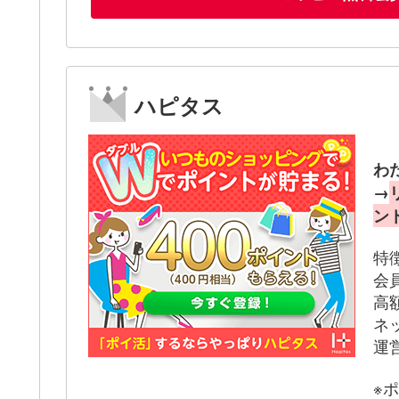
ハピタス
わ
→
ン
特
会
高
ネ
運
※