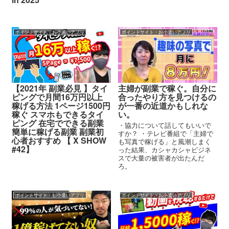
ポイントサイト・お小遣いアプリ
ポイントサイト・お小遣いアプリ
【2021年 副業必見 】タイ
主婦が副業で稼ぐ。自分に
ピングで月間16万円以上
合ったやり方を見つけるの
稼げる方法 1ページ1500円
が一番の近道かもしれな
稼ぐ スマホもできるタイ
い。
ピング 在宅でできる副業
・協力について話してもいいで
簡単に稼げる副業 副業初
すか？ ・テレビ番組で「主婦で
心者おすすめ 【 X SHOW
も写真で稼げる」と風潮しまく
#42】
った結果、カシャカシャビジネ
スで大量の被害者が出たんだ
ろ。
ポイントサイト・お小遣いアプリ
ポイントサイト・お小遣いアプリ