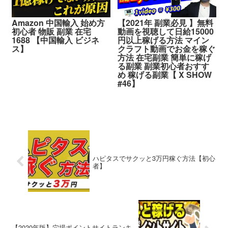
Amazon 中国輸入 始め方
【2021年 副業必見 】無料
初心者 物販 副業 在宅
動画を視聴して日給15000
1688 【中国輸入 ビジネ
円以上稼げる方法 マイン
ス】
クラフト動画でお金を稼ぐ
方法 在宅副業 簡単に稼げ
る副業 副業初心者おすす
め 稼げる副業【 X SHOW
#46】
ハピタスでサクッと3万円稼ぐ方法【初心
者】
【2020年版】穴場ポイントサイトランキ