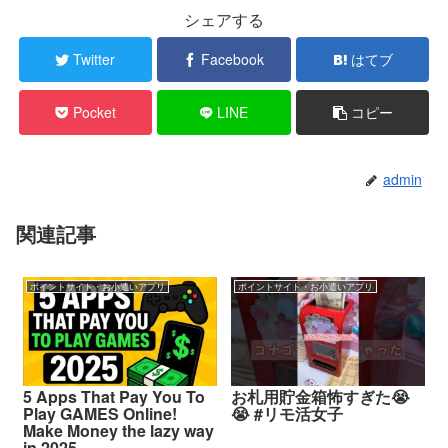
シェアする
Twitter
Facebook
はてブ
Pocket
LINE
コピー
admin
関連記事
ポイントサイト・お小遣いアプリ
ポイントサイト・お小遣いアプリ
5 Apps That Pay You To
お札用貯金箱怖すぎた😭
Play GAMES Online!
😭 #リモ活女子
Make Money the lazy way
in 2025